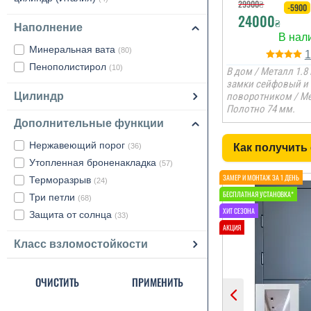
29900
₴
-5900
24000
₴
Наполнение
Минеральная вата
(80)
Пенополистирол
(10)
В дом / Металл 1.8 
замки сейфовый и 
Цилиндр
поворотником / М
Полотно 74 мм.
Дополнительные функции
Нержавеющий порог
(36)
Как получить
Утопленная броненакладка
(57)
Терморазрыв
(24)
Три петли
(68)
Защита от солнца
(33)
Класс взломостойкости
ОЧИСТИТЬ
ПРИМЕНИТЬ