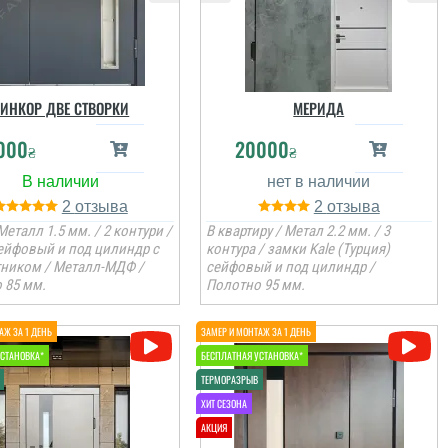
ИНКОР ДВЕ СТВОРКИ
МЕРИДА
000
20000
₴
₴
2
2
Рома
Металл 1.5 мм. / 2 контури /
В квартиру / Метал 2.2 мм. / 3
ейфовый и под цилиндр с
контура / замки Kale (Турция)
Потрібні були двері
ником / Металл-МДФ /
сейфовый и под цилиндр /
недорогі в
 85 мм.
Полотно 95 мм.
хозприміщення, але щоб
не консервная банка і
мала захист, як раз в ці
гроші доволі тепла та
надійна дверка,
встановили
установщики все ок. ...
читати всі відгуки