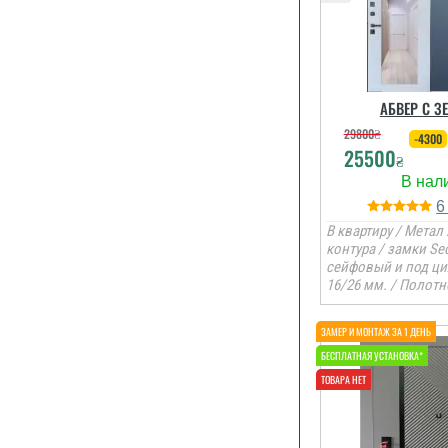
АБВЕР С З
29800
₴
-4300
25500
₴
В квартиру / Метал 
контура / замки Se
сейфовый и под ц
16/26 мм. / Полотн
По рекомендац
ми замови
залиши
задовол
читати вс