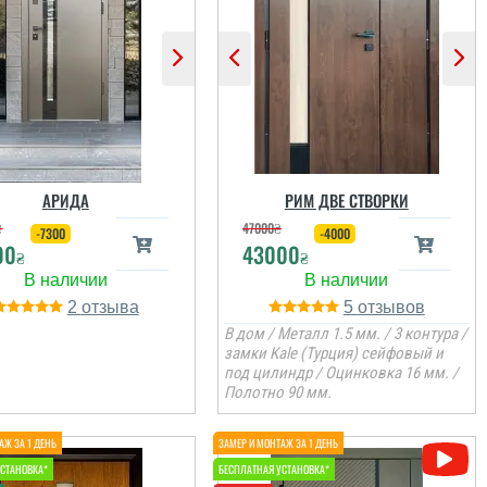
АРИДА
РИМ ДВЕ СТВОРКИ
₴
47000
₴
-7300
-4000
00
43000
₴
₴
2
5
В дом / Металл 1.5 мм. / 3 контура /
замки Kale (Турция) сейфовый и
под цилиндр / Оцинковка 16 мм. /
Геннадий
Полотно 90 мм.
Очень доволен
дверьми, качеством
орки, изготовлением и
внешним видом,