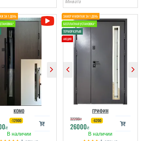
Мінвата
КОМО
ГРИФИН
32200
₴
-12900
-6200
00
26000
₴
₴