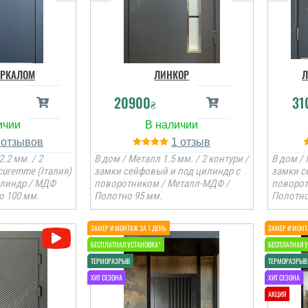
ЕРКАЛОМ
ЛИНКОР
Л
20900
31
₴
6
1
2.2 мм. / 2
В дом / Металл 1.5 мм. / 2 контури /
В дом / 
Олена
curemme (Італия)
замки сейфовый и под цилиндр с
замки с
илиндр / МДФ
поворотником / Металл-МДФ /
поворот
о 100 мм.
Полотно 95 мм.
Полотно
ії сусідів і
ли. теж
лись
еними.
і відгуки