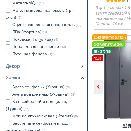
1
Металл-МДФ
(13)
В дом / Металл 1.8 
Металлизированная эмаль (три
замки сейфовый и 
слоя)
(0)
поворотником / М
Полотно 74 мм.
Оцинкованная крашенная сталь
(19)
ПВХ (квартира)
(34)
Покраска Ral (улица)
(5)
Порошковое напыление
(13)
Яхтенная фанера
(1)
Декор
Замки
Apecs сейфовый (Украина)
(31)
Avers под цилиндр (Украина)
(31)
Kale сейфовый и под цилиндр
(Турция)
(45)
Mottura двухключевая (Италия)
(0)
Securemme сейфовый и под
МАУ
цилиндр (Италия)
(4)