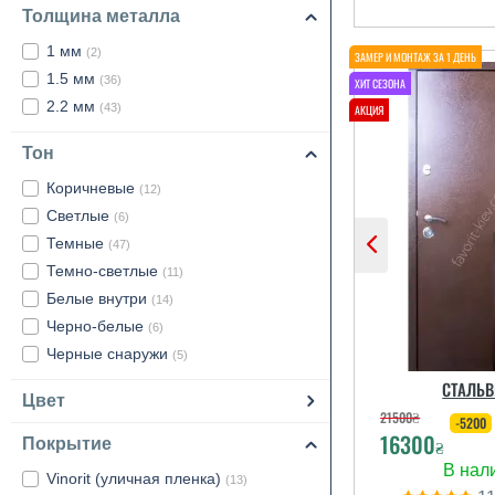
Толщина металла
1 мм
(2)
1.5 мм
(36)
2.2 мм
(43)
Тон
Коричневые
(12)
Светлые
(6)
Темные
(47)
Темно-светлые
(11)
Белые внутри
(14)
Черно-белые
(6)
Черные снаружи
(5)
СТАЛЬВ
Цвет
21500
₴
-5200
16300
Покрытие
₴
Vinorit (уличная пленка)
(13)