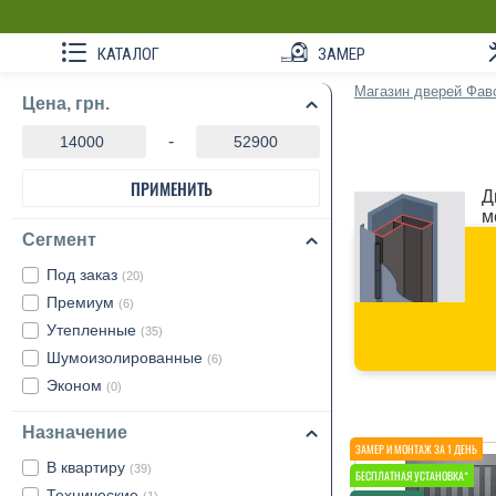
КАТАЛОГ
ЗАМЕР
Магазин дверей Фав
Цена, грн.
-
ПРИМЕНИТЬ
Д
м
Сегмент
Под заказ
(20)
Премиум
(6)
Утепленные
(35)
Шумоизолированные
(6)
Эконом
(0)
Назначение
В квартиру
(39)
Технические