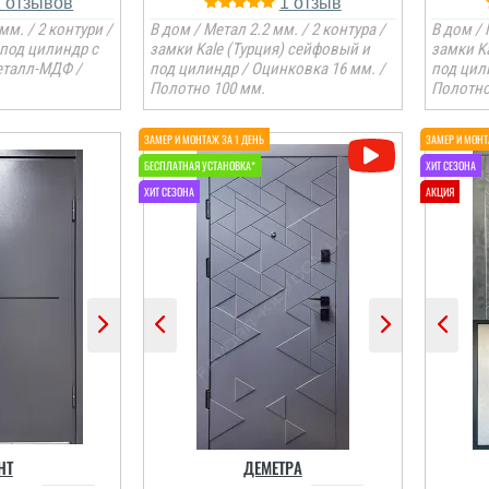
1
1
мм. / 2 контури /
В дом / Метал 2.2 мм. / 2 контура /
В дом / 
под цилиндр с
замки Kale (Турция) сейфовый и
замки K
еталл-МДФ /
под цилиндр / Оцинковка 16 мм. /
под цил
Полотно 100 мм.
Полотно
НТ
ДЕМЕТРА