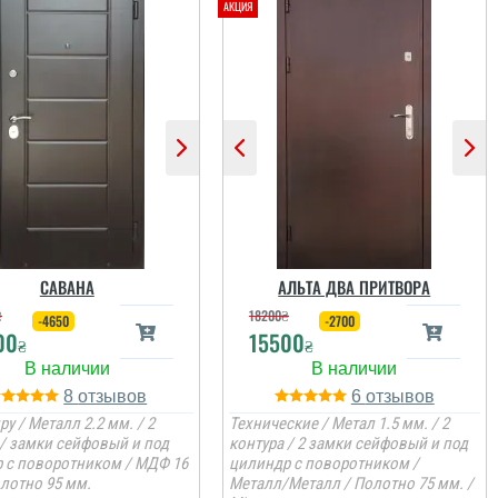
САВАНА
АЛЬТА ДВА ПРИТВОРА
₴
18200
₴
-4650
-2700
00
15500
₴
₴
8
6
ру / Металл 2.2 мм. / 2
Технические / Метал 1.5 мм. / 2
 / замки сейфовый и под
контура / 2 замки сейфовый и под
 с поворотником / МДФ 16
цилиндр с поворотником /
олотно 95 мм.
Металл/Металл / Полотно 75 мм. /