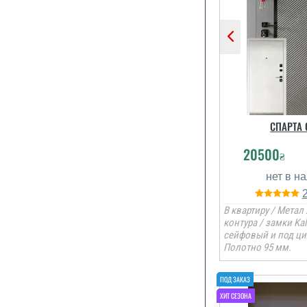
СПАРТА 
20500
₴
В квартиру / Метал 
контура / замки Kal
сейфовый и под ци
Полотно 95 мм.