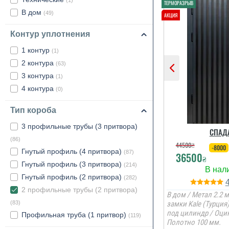
(1)
В дом
(49)
Контур уплотнения
1 контур
(1)
2 контура
(63)
3 контура
(1)
4 контура
(0)
Тип короба
3 профильные трубы (3 притвора)
СПАД
(86)
44500
₴
-8000
Гнутый профиль (4 притвора)
(87)
36500
₴
Гнутый профиль (3 притвора)
(214)
Гнутый профиль (2 притвора)
(282)
2 профильные трубы (2 притвора)
В дом / Метал 2.2 м
(83)
замки Kale (Турция
под цилиндр / Оцин
Профильная труба (1 притвор)
(119)
Полотно 100 мм.