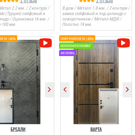
1
1
Метал 2.2 мм. / 2 контура /
В дом / Металл 1.8 мм. / 2 контури /
ale (Турция) сейфовый и
замки сейфовый и под цилиндр с
индр / Оцинковка 16 мм. /
поворотником / Металл-МДФ /
 100 мм.
Полотно 74 мм.
БРЕДЛИ
ВАРТА