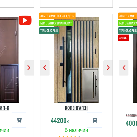
ИП-К
КОПЕНГАГЕН
52900
₴
44200
₴
400