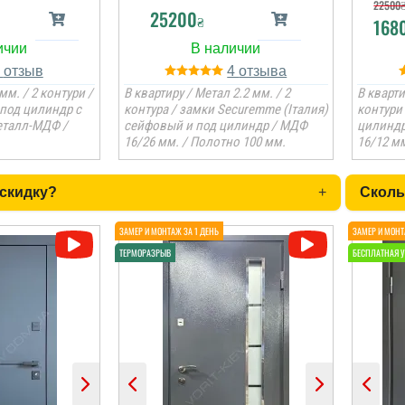
22500
25200
₴
168
1
4
мм. / 2 контури /
В квартиру / Метал 2.2 мм. / 2
В кварти
З
под цилиндр с
контура / замки Securemme (Італия)
контури
еталл-МДФ /
сейфовый и под цилиндр / МДФ
цилиндр
16/26 мм. / Полотно 100 мм.
16/12 мм
 скидку?
+
Сколь
п
з