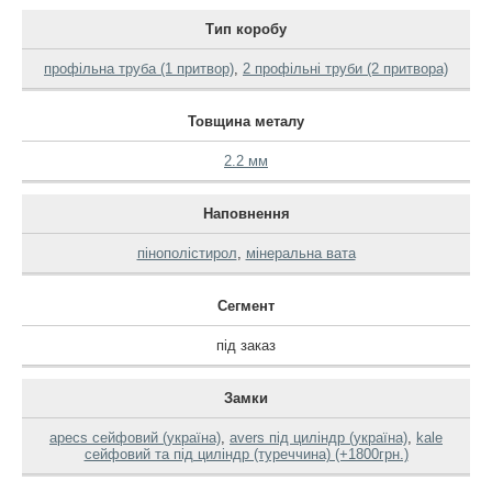
Тип коробу
профільна труба (1 притвор)
,
2 профільні труби (2 притвора)
Товщина металу
2.2 мм
Наповнення
пінополістирол
,
мінеральна вата
Сегмент
під заказ
Замки
apecs сейфовий (україна)
,
avers під циліндр (україна)
,
kale
сейфовий та під циліндр (туреччина) (+1800грн.)