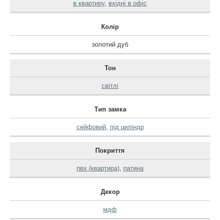
в квартиру
,
вхідні в офіс
Колір
золотий дуб
Тон
світлі
Тип замка
сейфовий
,
під циліндр
Покриття
пвх (квартира)
,
патина
Декор
мдф