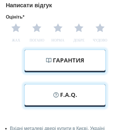
Написати відгук
Оцініть*
ЖАХ
ПОГАНО
НОРМА
ДОБРЕ
ЧУДОВО
ГАРАНТИЯ
F.A.Q.
У вас можна подивитися металеві
двері наживо?
Вхідні металеві двері купити в Києві, Україні