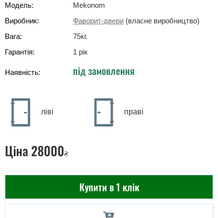
Модель:
Mekonom
Виробник:
Фаворит-двери
(власне виробництво)
Вага:
75
кг
.
Гарантія:
1 рік
під замовлення
Наявність:
ліві
праві
Ціна
28000
₴
Купити в 1 клік