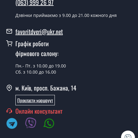
(063) 999 26 97
Вартість встановлення дверей Mekonom - від 1600
Дзвінки приймаємо з 9.00 до 21.00 кожного дня
грн.
Як швидко можете встановити двері
favoritdveri@ukr.net
Mekonom?
Графік роботи
У той самий день протягом кількох годин, за умови
фірмового салону:
наявності їх на складі, чи наступного дня.
Чи можна на сьогодні викликати
Пн.- Пт. з 10.00 до 19.00
Сб. з 10.00 до 16.00
замірника?
Так можна.
м. Київ, просп. Бажана, 14
У вас є в наявності готові металеві
Прокласти маршруут
двері?
Онлайн консультант
Так, ми маємо великий асортимент готових металевих
дверей.
Яка вартість найдешевших металевих