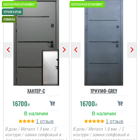
ХАНТЕР-С
ТРИУМФ-GREY
16700
16700
₴
₴
1
1
В дом / Металл 1.5 мм. / 2
В дом / Металл 1.8 мм. / 2
контури / замки сейфовый и
контури / замки сейфовый и