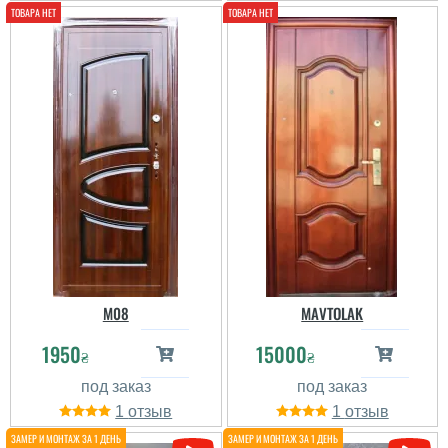
Повністю задоволений
покупкою. Двері
виглядають стильно,
забезпечують гарну
звукоізоляцію. Дякую за
відмінний сервіс...
читати всі відгуки
M08
MAVTOLAK
1950
15000
₴
₴
1
1