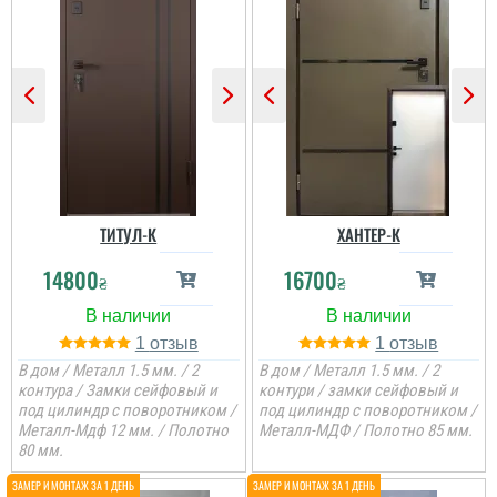
ТИТУЛ-К
ХАНТЕР-К
14800
16700
₴
₴
1
1
В дом / Металл 1.5 мм. / 2
В дом / Металл 1.5 мм. / 2
контура / Замки сейфовый и
контури / замки сейфовый и
под цилиндр с поворотником /
под цилиндр с поворотником /
Металл-Мдф 12 мм. / Полотно
Металл-МДФ / Полотно 85 мм.
80 мм.