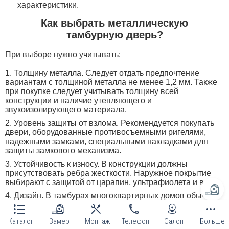
характеристики.
Как выбрать металлическую
тамбурную дверь?
При выборе нужно учитывать:
Толщину металла. Следует отдать предпочтение
вариантам с толщиной металла не менее 1,2 мм. Также
при покупке следует учитывать толщину всей
конструкции и наличие утепляющего и
звукоизолирующего материала.
Уровень защиты от взлома. Рекомендуется покупать
двери, оборудованные противосъемными ригелями,
надежными замками, специальными накладками для
защиты замкового механизма.
Устойчивость к износу. В конструкции должны
присутствовать ребра жесткости. Наружное покрытие
выбирают с защитой от царапин, ультрафиолета и влаги.
Дизайн. В тамбурах многоквартирных домов обычно
устанавливают глухие дверные конструкции, а в
учреждениях и общественных местах — со
Каталог
Замер
Монтаж
Телефон
Салон
Больше
стеклопакетами.