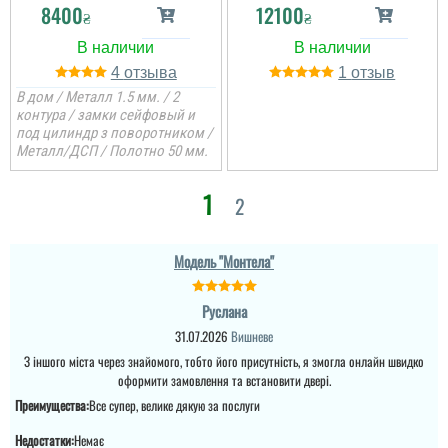
8400
12100
₴
₴
4
1
В дом / Металл 1.5 мм. / 2
контура / замки сейфовый и
под цилиндр з поворотником /
Металл/ДСП / Полотно 50 мм.
1
2
Антон
Модель "Монтела"
Нарешті отримали двері,
ціна гарнаі і якість теж.
на почут пришло все в
Руслана
комплекті, замовляли по
повній предоплаті, бо
31.07.2026
Вишневе
так дешевше і без
комісій. Оплату
З іншого міста через знайомого, тобто його присутність, я змогла онлайн швидко
проводили на офійійний
оформити замовлення та встановити двері.
рахунок і отримали чек.
Є...
Преимущества:
Все супер, велике дякую за послуги
Недостатки:
Немає
читати всі відгуки
Михайло