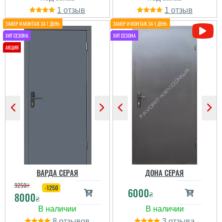
1
1
Борис
Брав дверки в літню
кухню, сподобались,
все ок. Як би було два
замки, то були би
краще.
ВАРДА СЕРАЯ
ДОНА СЕРАЯ
9250
₴
-1250
6000
₴
читати всі відгуки
8000
₴
8
3