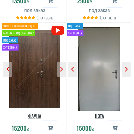
13500
2900
₴
₴
Пользователь не
1
1
оставил комментариев
ФАУНА
НОТА
15200
15000
₴
₴