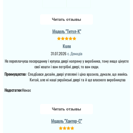
варто попереджати
замовле...
клієнтів, що замки
потрібн...
читати всі відгуки
Читать отзывы
читати всі відгуки
Модель "Титул-К"
Коля
Віктор
31.07.2026
с. Демидів
Не переплачуєш посереднику і купуєш двері напряму у виробника, тому якщо цінуєте
Замовляв 3
свої кошти і вам потрібні двері, то вам сюди.
штуки.Монтажники
поставили все за пару
Преимущества:
Сподбався дизайн, двері утеплені і ціна вразила, думали, що якийсь
годин.Рекомендую
Китай, але ні наші українські двері та й ще власного виробництва
Недостатки:
Немає
читати всі відгуки
Читать отзывы
Модель "Хантер-С"