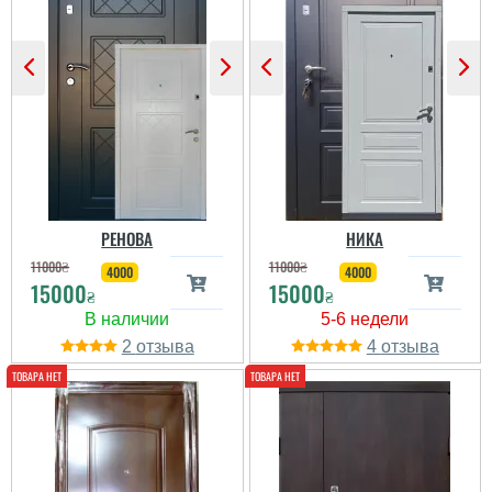
РЕНОВА
НИКА
11000
₴
11000
₴
4000
4000
15000
15000
₴
₴
Іван
2
4
Двері непогані ц
сподобались,
встановили швидко, все
заробили і зробили як
хотіли