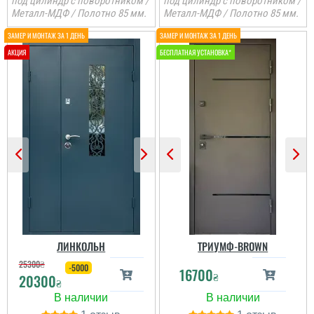
под цилиндр с поворотником /
под цилиндр с поворотником /
Металл-МДФ / Полотно 85 мм.
Металл-МДФ / Полотно 85 мм.
ЛИНКОЛЬН
ТРИУМФ-BROWN
25300
₴
-5000
16700
₴
20300
₴