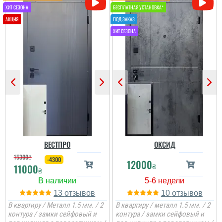
Евгения
Даша
Искала хороший
Все чудово і
бюджетный вариант с
сподобалось і навіть те
белой отделкой внутри.
що декілька разів
Квартира для сьема и
звонила логістка та
плюс пеерсылка
переносила установку,
перевозчиком, данный
установщики теж не
тип дверей оказался по
завжди встигали, але
цене лучше, чем у
встановили і все ок, такі
остальных и поэтому
самі по виду зсередини
заказала сдесь....
замовила міжкі...
читати всі відгуки
читати всі відгуки
ВЕСТПРО
ОКСИД
15300
₴
-4300
12000
₴
11000
₴
13
10
В квартиру / Металл 1.5 мм. / 2
В квартиру / металл 1.5 мм. / 2
контура / замки сейфовый и
контура / замки сейфовый и