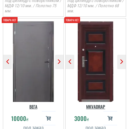
под цилиндр с поворотником /
под цилиндр с поворотником /
МДФ 12/10 мм. / Полотно 75
МДФ 12/10 мм. / Полотно 68
мм.
мм.
Людмила
Сергій
Шукала двері у
тамбур,вирвало
вибуховою
хвилею,найшла в
Непоганий варінт, дуже
інтернеті,подзвонила,домовилась
сподобався в своїй ціні і
з майстрами на зручний
є в наявності, та хороша
день для мене. Сусіди
ціна, мені потрібно були
всі не проти.
закрить два проєми і
Встановили дуже
мене все влаштувало....
швидко, якісно. Майстри
супер. Єдине ...
читати всі відгуки
читати всі відгуки
ВЕГА
MKVADRAP
10000
3000
₴
₴