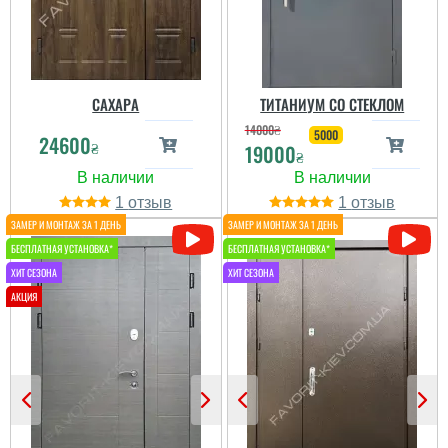
САХАРА
ТИТАНИУМ СО СТЕКЛОМ
14000
₴
Гена
5000
24600
₴
19000
₴
Сподобалось дуже, що
1
1
чекати не потрібно було
і встановили за декілька
днів, двері самі по собі
непогані.