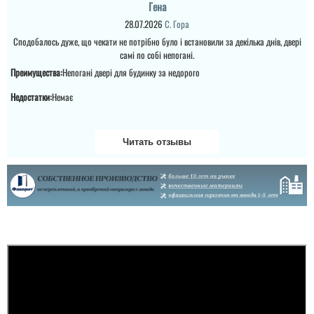
Гена
28.07.2026
С. Гора
Сподобалось дуже, що чекати не потрібно було і встановили за декілька днів, двері
самі по собі непогані.
Преимущества:
Непогані двері для будинку за недорого
Недостатки:
Немає
ТМ Фаворит
Читать отзывы
Полноценная
противопожарная
часовая дверь со
сертификатом!