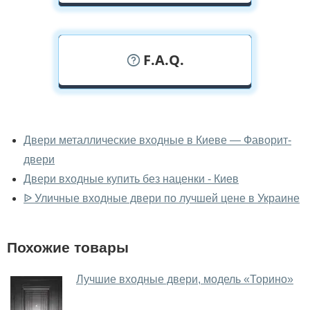
F.A.Q.
У вас можно посмотреть двери
входные вживую?
Двери металлические входные в Киеве — Фаворит-
двери
Да, можно посмотреть двери входные в нашем
фирменном салоне-магазине.
Двери входные купить без наценки - Киев
ᐉ Уличные входные двери по лучшей цене в Украине
У вас большой магазин?
Да, у нас большой выбор межкомнатных и входных
Похожие товары
дверей.
Помогаете ли вы выбрать двери
Лучшие входные двери, модель «Торино»
входные?