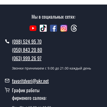
Вызов замерщика-консультанта стоит 450 грн.
Вы производите установку входных
Мы в социальных сетях:
дверей?
Да производим. Монтаж входных дверей
производится согласно очереди, во все дни кроме
воскресенья.
(098) 524 95 70
Сколько стоит установка дверей
(050) 843 20 80
MAvtolak?
(063) 999 26 97
Стоимость установки дверей MAvtolak - от 1600 грн.
Звонки принимаем c 9.00 до 21.00 каждый день
Как быстро можете установить двери
MAvtolak?
favoritdveri@ukr.net
В тот же день в течении нескольких часов, при
График работы
условии наличия их на складе, либо на следующий
фирменого салона:
день.
Можно на сегодня вызвать