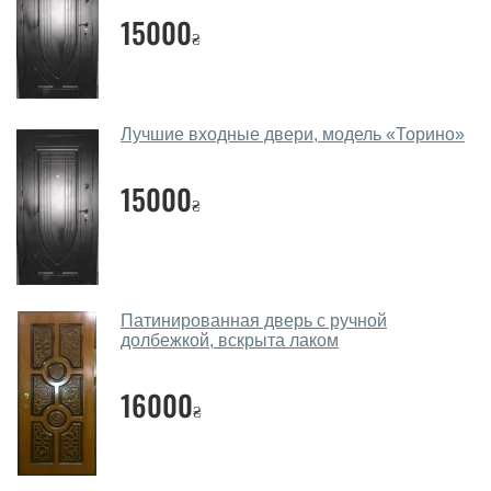
посоветуете?
15000
₴
Наши рекомендации зависят от необходимых
параметров, Вашего бюджета и других факторов.
Подбор металлических дверей ведется
индивидуально для каждого посетителя.
Лучшие входные двери, модель «Торино»
Замеры дверей делаете?
15000
₴
Да, делаем. Наши специалисты могут произвести
замер и консультацию на выезде. Каждый сотрудник
имеет с собой каталоги цветов и узоров. После
замера и консультации Вы можете оформить заявку
не посещая наш офис.
Патинированная дверь с ручной
долбежкой, вскрыта лаком
Сколько стоит вызвать замерщика?
16000
Вызов замерщика-консультанта стоит 450 грн.
₴
Вы производите установку
металлических дверей?