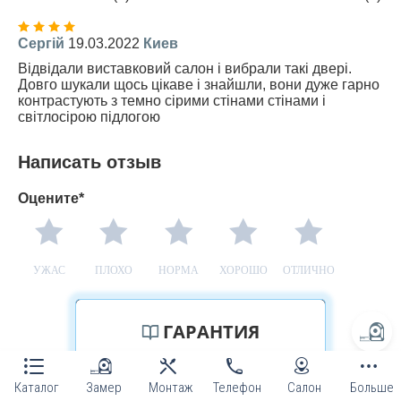
Сергій
19.03.2022
Киев
Відвідали виставковий салон і вибрали такі двері.
Довго шукали щось цікаве і знайшли, вони дуже гарно
контрастують з темно сірими стінами стінами і
світлосірою підлогою
Написать отзыв
Оцените*
УЖАС
ПЛОХО
НОРМА
ХОРОШО
ОТЛИЧНО
ГАРАНТИЯ
Каталог
Замер
Монтаж
Телефон
Салон
Больше