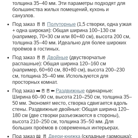
толщина 35–40 мм. Эти параметры подходят для
большинства жилых помещений, кухонь и
санузлов.
Под заказ 🚪🚪
Полуторные
(1,5 створки, одна узкая
+ одна широкая): Общая ширина 100–130 см
(например, 70+30 см или 80+40 см), высота 200 см,
толщина 35–40 мм. Идеально для более широких
проёмов в гостиных.
Под заказ 🚪🚪
Двойные
(двустворчатые
распашные): Общая ширина 120–160 см
(например, 60+60 см, 80+80 см), высота 200–230
см, толщина 35–40 мм. Используются для
просторных комнат.
Под заказ ➡️🚪🚪⬅️
Раздвижные
одинарные:
Ширина 60–90 см, высота 210–250 см, толщина 35–
50 мм. Экономят место, створка сдвигается вдоль
стены. Раздвижные двойные: Общая ширина 120–
180 см (две створки разъезжаются в стороны),
высота 210–250 см, толщина 35–50 мм. Для
больших проёмов в современных интерьерах.
Под заказ 📖 🚪
Двери-книжка
(складные гармошка):