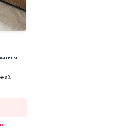
рытием,
ений.
но.