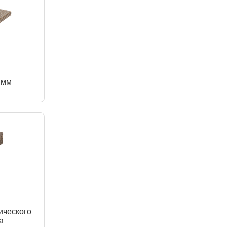
 мм
ического
а