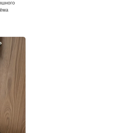
лошного
ъёма