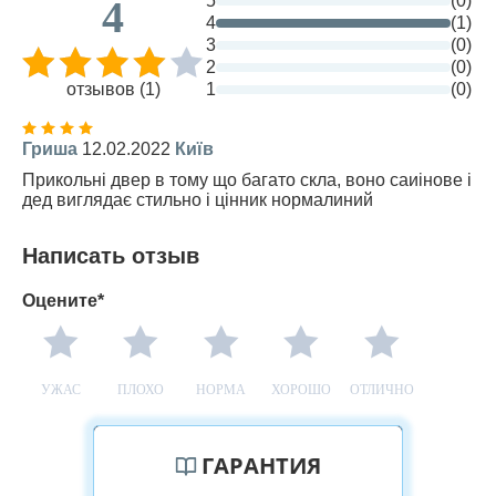
5
(0)
4
4
(1)
3
(0)
2
(0)
отзывов (1)
1
(0)
Гриша
12.02.2022
Київ
Прикольні двер в тому що багато скла, воно саиінове і
дед виглядає стильно і цінник нормалиний
Написать отзыв
Оцените*
УЖАС
ПЛОХО
НОРМА
ХОРОШО
ОТЛИЧНО
ГАРАНТИЯ