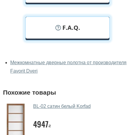
F.A.Q.
У вас можно посмотреть дверные
полотна вживую?
Межкомнатные дверные полотна от производителя
Favorit Dveri
Да, можно посмотреть дверные полотна в нашем
фирменном салоне-магазине.
У вас большой магазин?
Похожие товары
Да, у нас большой выбор межкомнатных и входных
BL-02 сатин белый Korfad
дверей.
Помогаете ли вы выбрать дверные
4947
₴
полотна?