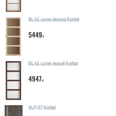
Да. Мы консультируем покупателей
по телефону
,
через мессенджеры, онлайн чат или непосредственно
в нашем салоне-магазине.
BL-01 сатин бронза Korfad
Какие основные особенности и
преимущества ваших межкомнатных
5449
₴
дверей?
Каркас полотна межкомнатных дверей производится
из евробруса (собственной сушки), который
покрывается МДФ накладками толщиной 20 мм.
BL-01 сатин белый Korfad
Благодаря такой толщине МДФ, вся конструкция
выходит очень крепкой и надежной.
4947
₴
Какие дверные полотна посоветуете?
Наши рекомендации зависят от необходимых
параметров, Вашего бюджета и других факторов.
Подбор дверных полотен ведется индивидуально для
ALP-07 Korfad
каждого посетителя.