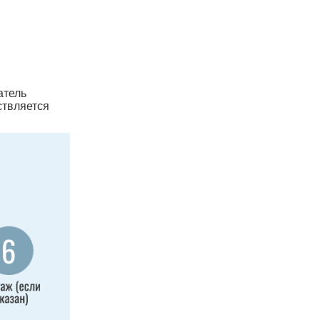
атель
ствляется