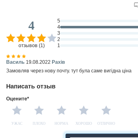
5
4
4
3
2
отзывов (1)
1
Василь
19.08.2022
Рахів
Замовляв через нову почту. тут була саме вигідна ціна
Написать отзыв
Оцените*
УЖАС
ПЛОХО
НОРМА
ХОРОШО
ОТЛИЧНО