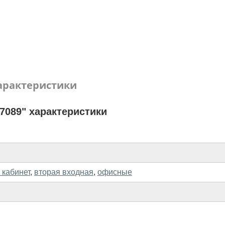
арактеристики
7089" характеристики
 кабинет
,
вторая входная
,
офисные