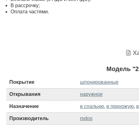
В рассрочку;
Оплата частями.
Х
Модель "2
Покрытие
шпонированные
Открывания
наружное
Назначение
в спальню
,
в прихожую
,
в
Производитель
rodos