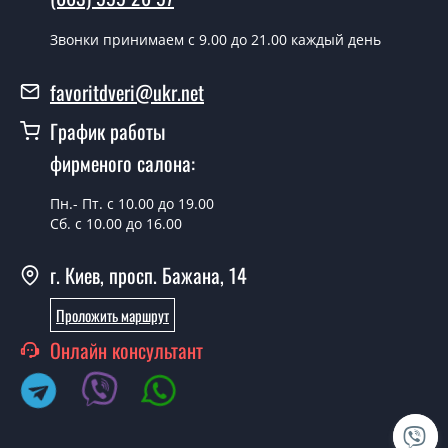
воскресенья.
Звонки принимаем c 9.00 до 21.00 каждый день
Сколько стоит установка дверей G01?
favoritdveri@ukr.net
Стоимость установки дверей G01 - от 1800 грн.
График работы
Можно на сегодня вызвать
замерщика?
фирменого салона:
Да можно.
Пн.- Пт. с 10.00 до 19.00
Сб. с 10.00 до 16.00
У вас есть в наличии готовые
дверные полотна?
г. Киев, просп. Бажана, 14
Да, мы имеем большой ассортимент готовых дверных
Проложить маршрут
полотен.
Онлайн консультант
Вы делаете нестандартные двери?
Да, мы можем изготовить межкомнатные двери
нестандартных размеров.