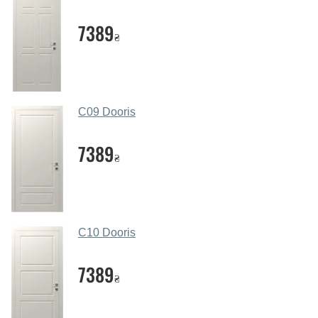
Помогаете ли вы выбрать дверные
7389
₴
полотна?
Да. Мы консультируем покупателей
по телефону
,
через мессенджеры, онлайн чат или непосредственно
в нашем салоне-магазине.
C09 Dooris
Какие основные особенности и
преимущества ваших межкомнатных
7389
₴
дверей?
Каркас полотна межкомнатных дверей производится
из евробруса (собственной сушки), который
покрывается МДФ накладками толщиной 20 мм.
C10 Dooris
Благодаря такой толщине МДФ, вся конструкция
выходит очень крепкой и надежной.
7389
₴
Какие дверные полотна посоветуете?
Наши рекомендации зависят от необходимых