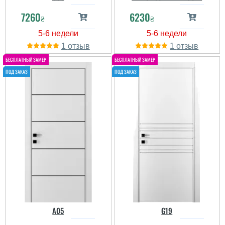
7260
6230
₴
₴
1
1
A05
G19