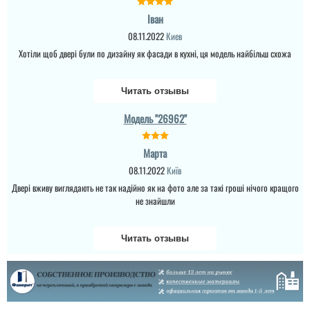
Іван
08.11.2022
Киев
Хотіли щоб двері були по дизайну як фасади в кухні, ця модель найбільш схожа
Читать отзывы
Модель "26962"
Марта
08.11.2022
Київ
Двері вживу виглядають не так надійно як на фото але за такі гроші нічого кращого
не знайшли
Читать отзывы