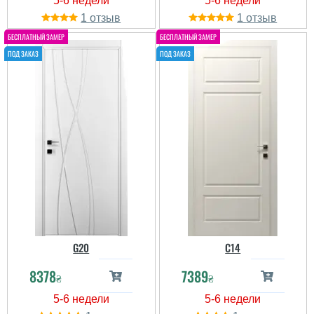
1
1
G20
C14
8378
7389
₴
₴