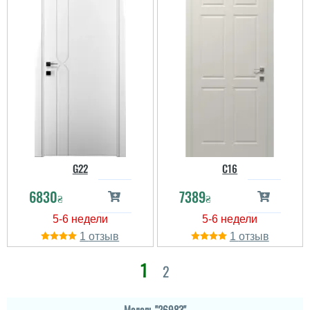
G22
C16
6830
7389
₴
₴
1
1
1
2
Модель "26983"