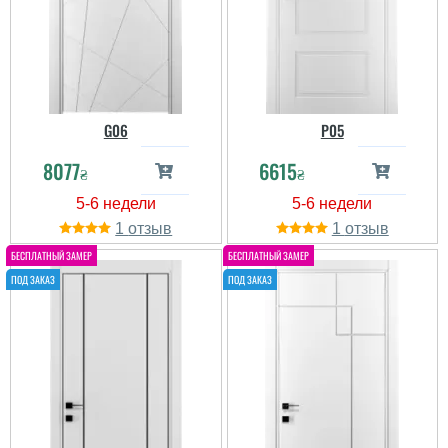
G06
P05
8077
6615
₴
₴
1
1