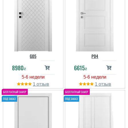
G05
P04
8980
6615
₴
₴
1
1