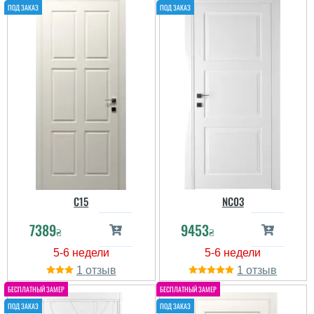
C15
NC03
7389
9453
₴
₴
1
1