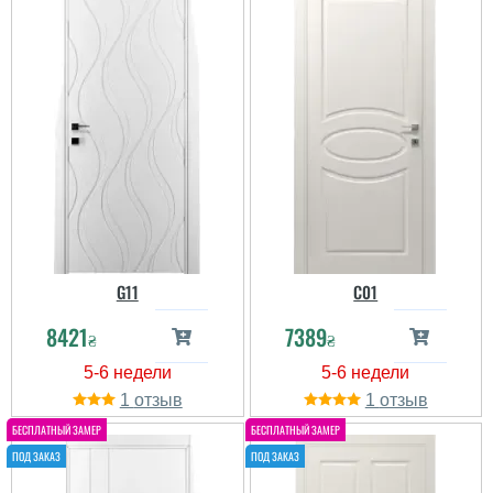
G11
C01
8421
7389
₴
₴
1
1