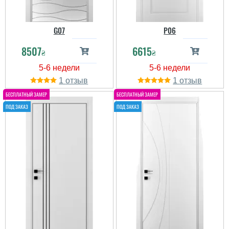
G07
P06
8507
6615
₴
₴
1
1