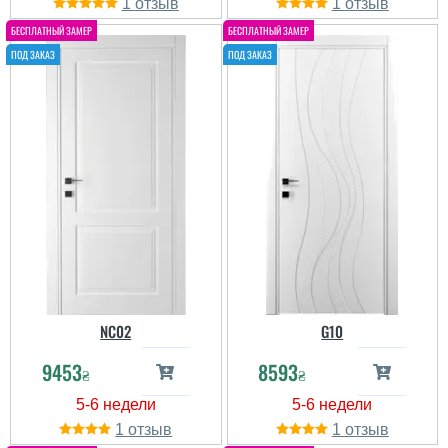
1
1
NC02
G10
9453
8593
₴
₴
1
1