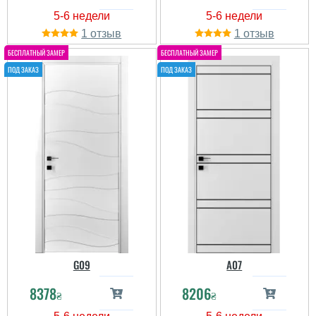
1
1
G09
A07
8378
8206
₴
₴