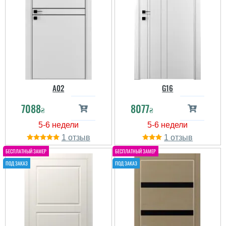
A02
G16
7088
8077
₴
₴
1
1