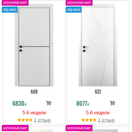
A08
G21
6830
8077
₴
₴
1
1