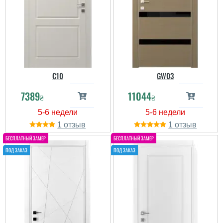
C10
GW03
7389
11044
₴
₴
1
1