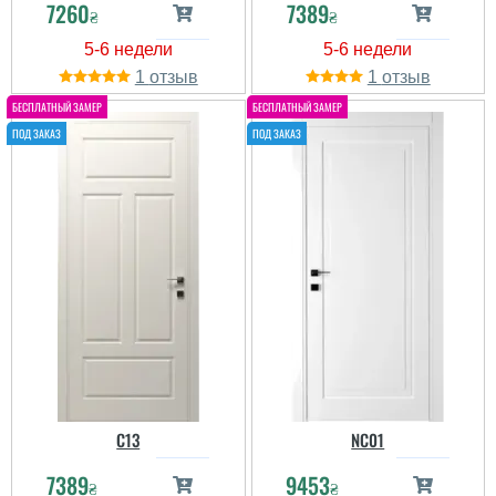
7260
7389
₴
₴
1
1
C13
NC01
7389
9453
₴
₴