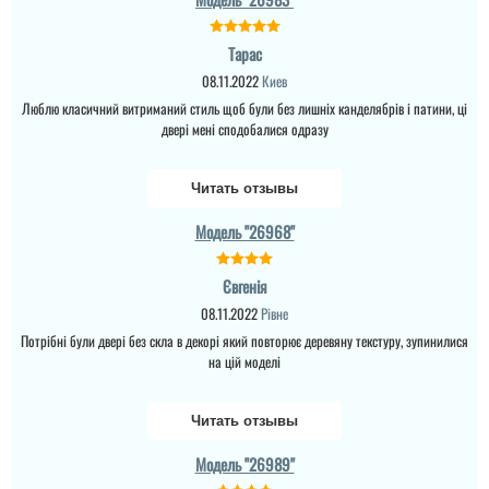
Тарас
08.11.2022
Киев
Люблю класичний витриманий стиль щоб були без лишніх канделябрів і патини, ці
двері мені сподобалися одразу
Читать отзывы
Модель "26968"
Євгенія
08.11.2022
Рівне
Потрібні були двері без скла в декорі який повторює деревяну текстуру, зупинилися
на цій моделі
Читать отзывы
Модель "26989"