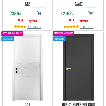
C12
GW07
7389
12162
₴
₴
1
1
G08
DLP-01 SUPER PET GOLD