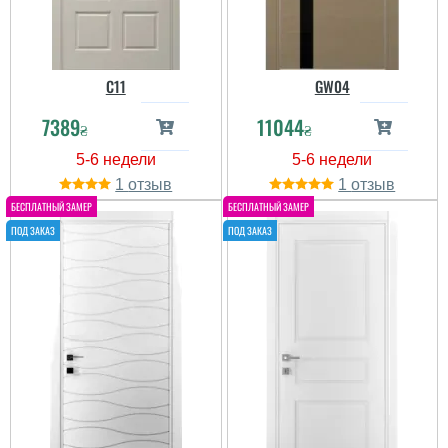
C11
GW04
7389
11044
₴
₴
1
1