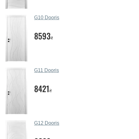
через мессенджеры, онлайн чат или непосредственно
в нашем салоне-магазине.
G10 Dooris
Какие основные особенности и
преимущества ваших межкомнатных
8593
₴
дверей?
Каркас полотна межкомнатных дверей производится
из евробруса (собственной сушки), который
покрывается МДФ накладками толщиной 20 мм.
G11 Dooris
Благодаря такой толщине МДФ, вся конструкция
выходит очень крепкой и надежной.
8421
₴
Какие дверные полотна посоветуете?
Наши рекомендации зависят от необходимых
параметров, Вашего бюджета и других факторов.
Подбор дверных полотен ведется индивидуально для
G12 Dooris
каждого посетителя.