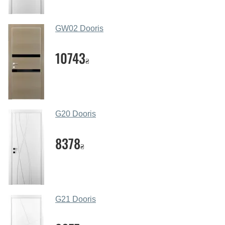
через мессенджеры, онлайн чат или непосредственно
в нашем салоне-магазине.
GW02 Dooris
Какие основные особенности и
преимущества ваших межкомнатных
10743
₴
дверей?
Каркас полотна межкомнатных дверей производится
из евробруса (собственной сушки), который
покрывается МДФ накладками толщиной 20 мм.
G20 Dooris
Благодаря такой толщине МДФ, вся конструкция
выходит очень крепкой и надежной.
8378
₴
Какие дверные полотна посоветуете?
Наши рекомендации зависят от необходимых
параметров, Вашего бюджета и других факторов.
Подбор дверных полотен ведется индивидуально для
G21 Dooris
каждого посетителя.