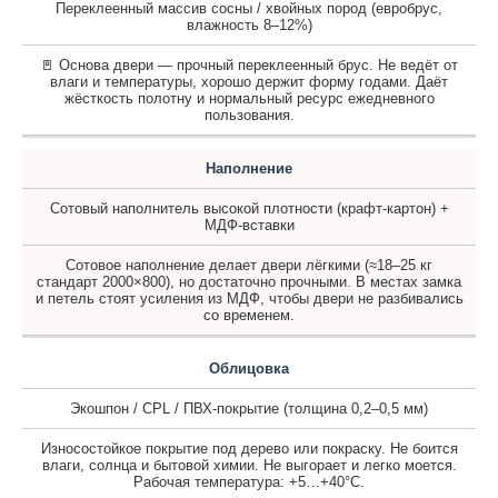
Переклеенный массив сосны / хвойных пород (евробрус,
влажность 8–12%)
🚪 Основа двери — прочный переклеенный брус. Не ведёт от
влаги и температуры, хорошо держит форму годами. Даёт
жёсткость полотну и нормальный ресурс ежедневного
пользования.
Наполнение
Сотовый наполнитель высокой плотности (крафт-картон) +
МДФ-вставки
Сотовое наполнение делает двери лёгкими (≈18–25 кг
стандарт 2000×800), но достаточно прочными. В местах замка
и петель стоят усиления из МДФ, чтобы двери не разбивались
со временем.
Облицовка
Экошпон / CPL / ПВХ-покрытие (толщина 0,2–0,5 мм)
Износостойкое покрытие под дерево или покраску. Не боится
влаги, солнца и бытовой химии. Не выгорает и легко моется.
Рабочая температура: +5…+40°C.