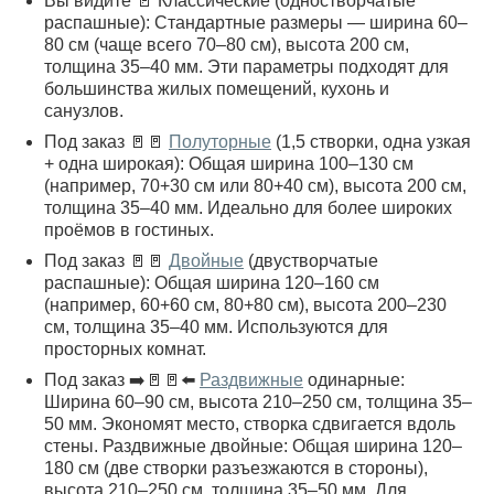
Вы видите 🚪 Классические (одностворчатые
распашные): Стандартные размеры — ширина 60–
80 см (чаще всего 70–80 см), высота 200 см,
толщина 35–40 мм. Эти параметры подходят для
большинства жилых помещений, кухонь и
санузлов.
Под заказ 🚪🚪
Полуторные
(1,5 створки, одна узкая
+ одна широкая): Общая ширина 100–130 см
(например, 70+30 см или 80+40 см), высота 200 см,
толщина 35–40 мм. Идеально для более широких
проёмов в гостиных.
Под заказ 🚪🚪
Двойные
(двустворчатые
распашные): Общая ширина 120–160 см
(например, 60+60 см, 80+80 см), высота 200–230
см, толщина 35–40 мм. Используются для
просторных комнат.
Под заказ ➡️🚪🚪⬅️
Раздвижные
одинарные:
Ширина 60–90 см, высота 210–250 см, толщина 35–
50 мм. Экономят место, створка сдвигается вдоль
стены. Раздвижные двойные: Общая ширина 120–
180 см (две створки разъезжаются в стороны),
высота 210–250 см, толщина 35–50 мм. Для