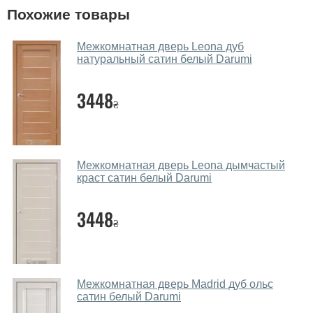
У вас большой магазин?
Похожие товары
Да, у нас большой выбор межкомнатных и входных
Межкомнатная дверь Leona дуб
дверей.
натуральный сатин белый Darumi
Помогаете ли вы выбрать дверные
3448
полотна?
₴
Да. Мы консультируем покупателей
по телефону
,
через мессенджеры, онлайн чат или непосредственно
в нашем салоне-магазине.
Межкомнатная дверь Leona дымчастый
краст сатин белый Darumi
Какие основные особенности и
преимущества ваших межкомнатных
3448
дверей?
₴
Каркас полотна межкомнатных дверей производится
из евробруса (собственной сушки), который
покрывается МДФ накладками толщиной 20 мм.
Межкомнатная дверь Madrid дуб ольс
Благодаря такой толщине МДФ, вся конструкция
сатин белый Darumi
выходит очень крепкой и надежной.