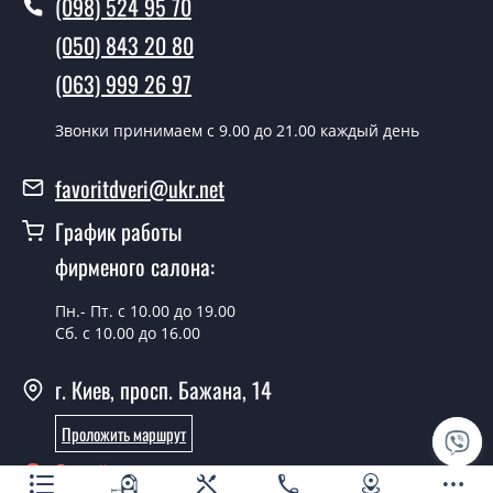
(098) 524 95 70
полотен?
(050) 843 20 80
Да производим. Монтаж дверных полотен
(063) 999 26 97
производится согласно очереди, во все дни кроме
воскресенья.
Звонки принимаем c 9.00 до 21.00 каждый день
Сколько стоит установка дверей
Leona дуб боровой сатин белый?
favoritdveri@ukr.net
Стоимость установки дверей Leona дуб боровой
График работы
сатин белый - от 1800 грн.
фирменого салона:
Можно на сегодня вызвать
замерщика?
Пн.- Пт. с 10.00 до 19.00
Сб. с 10.00 до 16.00
Да можно.
г. Киев, просп. Бажана, 14
У вас есть в наличии готовые
дверные полотна?
Проложить маршрут
Да, мы имеем большой ассортимент готовых дверных
Онлайн консультант
полотен.