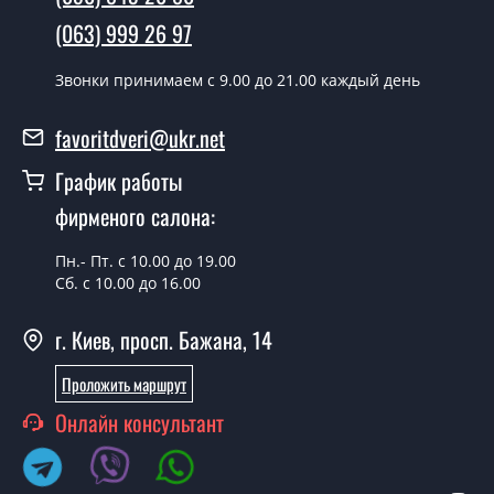
Да производим. Монтаж дверных полотен
(063) 999 26 97
производится согласно очереди, во все дни кроме
воскресенья.
Звонки принимаем c 9.00 до 21.00 каждый день
Сколько стоит установка дверей
Leona венге панга BLK?
favoritdveri@ukr.net
Стоимость установки дверей Leona венге панга BLK -
График работы
от 1800 грн.
фирменого салона:
Можно на сегодня вызвать
замерщика?
Пн.- Пт. с 10.00 до 19.00
Сб. с 10.00 до 16.00
Да можно.
г. Киев, просп. Бажана, 14
У вас есть в наличии готовые
дверные полотна?
Проложить маршрут
Да, мы имеем большой ассортимент готовых дверных
Онлайн консультант
полотен.
Вы делаете нестандартные двери?