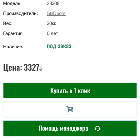
Модель:
28308
Производитель:
StilDoors
Вес:
30
кг
.
Гарантия
0 лет
под заказ
Наличие:
Цена:
3327
₴
Купить в 1 клик
Помощь менеджера