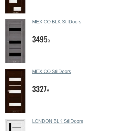
Да. Мы консультируем покупателей
по телефону
,
через мессенджеры, онлайн чат или непосредственно
в нашем салоне-магазине.
MEXICO BLK StilDoors
Какие основные особенности и
преимущества ваших межкомнатных
3495
₴
дверей?
Каркас полотна межкомнатных дверей производится
из евробруса (собственной сушки), который
покрывается МДФ накладками толщиной 20 мм.
MEXICO StilDoors
Благодаря такой толщине МДФ, вся конструкция
выходит очень крепкой и надежной.
3327
₴
Какие дверные полотна посоветуете?
Наши рекомендации зависят от необходимых
параметров, Вашего бюджета и других факторов.
Подбор дверных полотен ведется индивидуально для
LONDON BLK StilDoors
каждого посетителя.