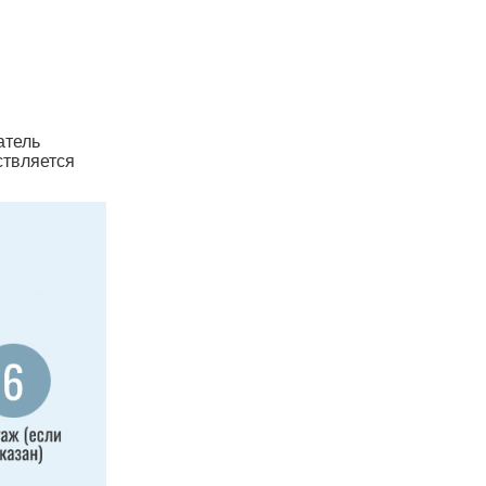
атель
ствляется