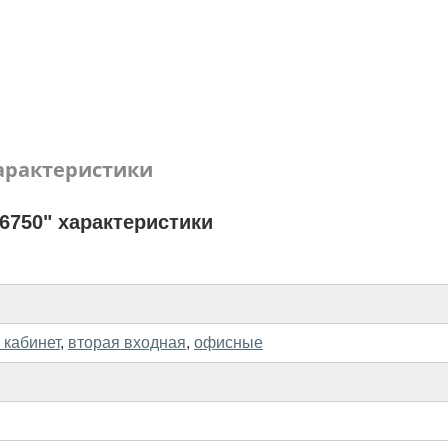
арактеристики
6750" характеристики
 кабинет
,
вторая входная
,
офисные