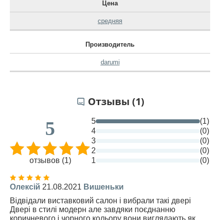
Цена
средняя
Производитель
darumi
Отзывы (1)
5
(1)
5
4
(0)
3
(0)
2
(0)
отзывов (1)
1
(0)
Олексій
21.08.2021
Вишеньки
Відвідали виставковий салон і вибрали такі двері
Двері в стилі модерн але завдяки поєднанню
коричневого і чорного кольору вони виглядають як