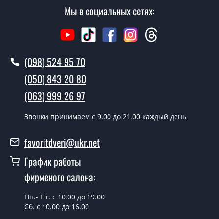
Мы в социальных сетях:
Сколько стоит вызвать замерщика?
Вызов замерщика-консультанта стоит 500 грн.
Вы производите установку дверных
(098) 524 95 70
полотен?
(050) 843 20 80
Да производим. Монтаж дверных полотен
(063) 999 26 97
производится согласно очереди, во все дни кроме
воскресенья.
Звонки принимаем c 9.00 до 21.00 каждый день
Сколько стоит установка дверей
Madrid дуб боровой сатин белый?
favoritdveri@ukr.net
Стоимость установки дверей Madrid дуб боровой
График работы
сатин белый - от 1800 грн.
фирменого салона:
Можно на сегодня вызвать
замерщика?
Пн.- Пт. с 10.00 до 19.00
Сб. с 10.00 до 16.00
Да можно.