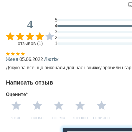
5
4
4
3
2
отзывов (1)
1
Женя
05.06.2022
Лютіж
Дякую за все, що виконали для нас і знижку зробили і га
Написать отзыв
Оцените*
УЖАС
ПЛОХО
НОРМА
ХОРОШО
ОТЛИЧНО