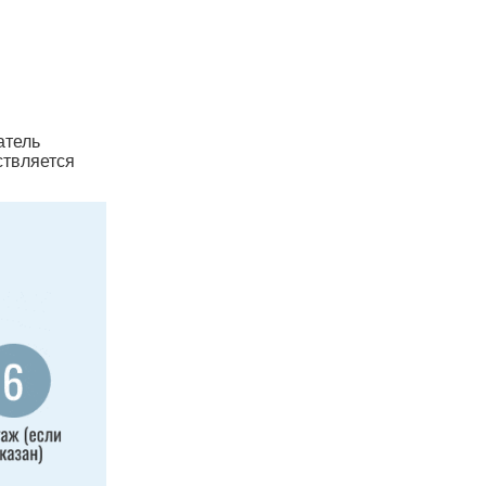
атель
ствляется