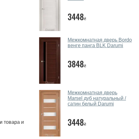
3448
₴
Межкомнатная дверь Bordo
венге панга BLK Darumi
3848
₴
Межкомнатная дверь
Marsel дуб натуральный /
сатин белый Darumi
3448
и товара и
₴