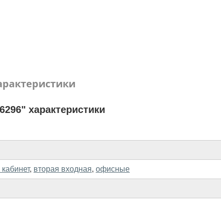
арактеристики
6296" характеристики
 кабинет
,
вторая входная
,
офисные