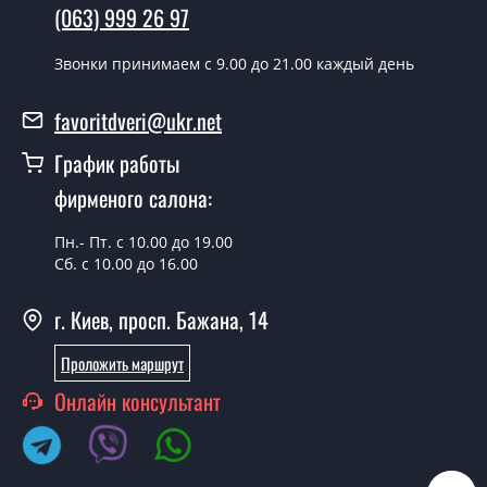
(063) 999 26 97
производится согласно очереди, во все дни кроме
воскресенья.
Звонки принимаем c 9.00 до 21.00 каждый день
Сколько стоит установка дверей Next
орех бургун?
favoritdveri@ukr.net
Стоимость установки дверей Next орех бургун - от
График работы
1800 грн.
фирменого салона:
Можно на сегодня вызвать
замерщика?
Пн.- Пт. с 10.00 до 19.00
Сб. с 10.00 до 16.00
Да можно.
г. Киев, просп. Бажана, 14
У вас есть в наличии готовые
дверные полотна?
Проложить маршрут
Да, мы имеем большой ассортимент готовых дверных
Онлайн консультант
полотен.
Вы делаете нестандартные двери?