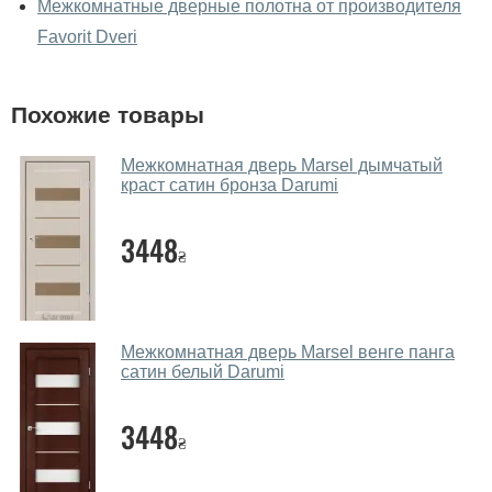
Межкомнатные дверные полотна от производителя
Favorit Dveri
Да, можно посмотреть дверные полотна в нашем
фирменном салоне-магазине.
У вас большой магазин?
Похожие товары
Да, у нас большой выбор межкомнатных и входных
Межкомнатная дверь Marsel дымчатый
дверей.
краст сатин бронза Darumi
Помогаете ли вы выбрать дверные
3448
полотна?
₴
Да. Мы консультируем покупателей
по телефону
,
через мессенджеры, онлайн чат или непосредственно
в нашем салоне-магазине.
Межкомнатная дверь Marsel венге панга
сатин белый Darumi
Какие основные особенности и
преимущества ваших межкомнатных
3448
дверей?
₴
Каркас полотна межкомнатных дверей производится