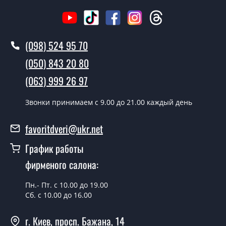
Вызов замерщика-консультанта стоит 500 грн.
Вы производите установку дверных
(098) 524 95 70
полотен?
(050) 843 20 80
Да производим. Монтаж дверных полотен
(063) 999 26 97
производится согласно очереди, во все дни кроме
воскресенья.
Звонки принимаем c 9.00 до 21.00 каждый день
Сколько стоит установка дверей
Selesta дуб ольс сатин белый?
favoritdveri@ukr.net
Стоимость установки дверей Selesta дуб ольс сатин
График работы
белый - от 1800 грн.
фирменого салона:
Можно на сегодня вызвать
замерщика?
Пн.- Пт. с 10.00 до 19.00
Сб. с 10.00 до 16.00
Да можно.
г. Киев, просп. Бажана, 14
У вас есть в наличии готовые