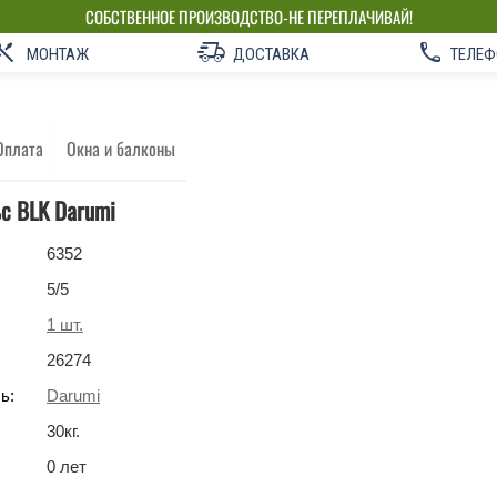
СОБСТВЕННОЕ ПРОИЗВОДСТВО-НЕ ПЕРЕПЛАЧИВАЙ!
МОНТАЖ
ДОСТАВКА
ТЕЛЕФ
Оплата
Окна и балконы
ьс BLK Darumi
6352
5
/5
1
шт.
26274
ь:
Darumi
30
кг
.
0 лет