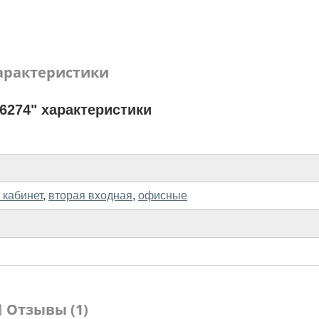
арактеристики
6274" характеристики
 кабинет
,
вторая входная
,
офисные
Отзывы (1)