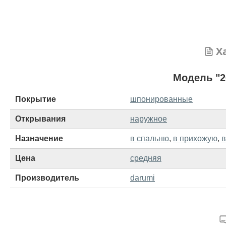
Х
Модель "2
Покрытие
шпонированные
Открывания
наружное
Назначение
в спальню
,
в прихожую
,
в
Цена
средняя
Производитель
darumi