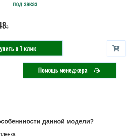
под заказ
48
₴
упить в 1 клик
Помощь менеджера
особеннности данной модели?
 пленка