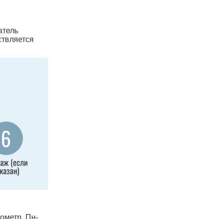
атель
ствляется
лометр, Пн-