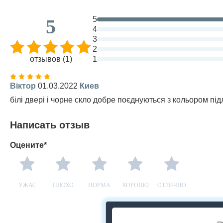
5
5
4
3
2
отзывов (1)
1
Віктор
01.03.2022
Киев
білі двері і чорне скло добре поєднуються з кольором під
Написать отзыв
Оцените*
УЖАС
ПЛОХО
НОРМА
ХОРОШО
ОТЛИЧНО