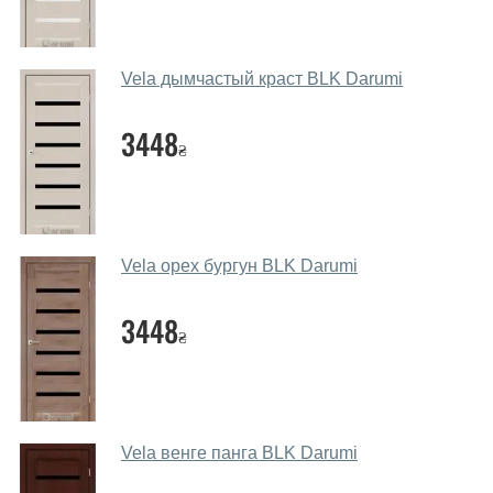
Да. Мы консультируем покупателей
по телефону
,
через мессенджеры, онлайн чат или непосредственно
в нашем салоне-магазине.
Vela дымчастый краст BLK Darumi
Какие основные особенности и
преимущества ваших межкомнатных
3448
₴
дверей?
Каркас полотна межкомнатных дверей производится
из евробруса (собственной сушки), который
покрывается МДФ накладками толщиной 20 мм.
Vela орех бургун BLK Darumi
Благодаря такой толщине МДФ, вся конструкция
выходит очень крепкой и надежной.
3448
₴
Какие дверные полотна посоветуете?
Наши рекомендации зависят от необходимых
параметров, Вашего бюджета и других факторов.
Подбор дверных полотен ведется индивидуально для
Vela венге панга BLK Darumi
каждого посетителя.