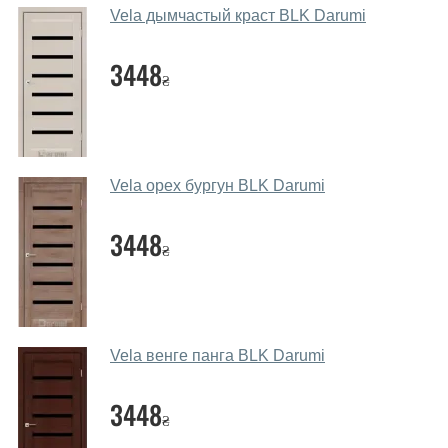
салоні-магазині.
Vela дымчастый краст BLK Darumi
Які основні особливості та переваги
ваших міжкімнатних дверей?
3448
₴
Каркас полотна міжкімнатних дверей виготовляється з
євробрусу (власного сушіння), що покривається МДФ
накладками товщиною 20 мм. Завдяки такій товщині
МДФ, вся конструкція виходить дуже міцною та
Vela орех бургун BLK Darumi
надійною.
3448
Які дверні полотна порадите?
₴
Наші рекомендації залежать від необхідних
параметрів, бюджету та інших факторів. Підбір
дверних полотен проводиться індивідуально для
кожного відвідувача.
Vela венге панга BLK Darumi
Заміри дверей робите?
3448
₴
Так, робимо. Наші фахівці можуть зробити замір та