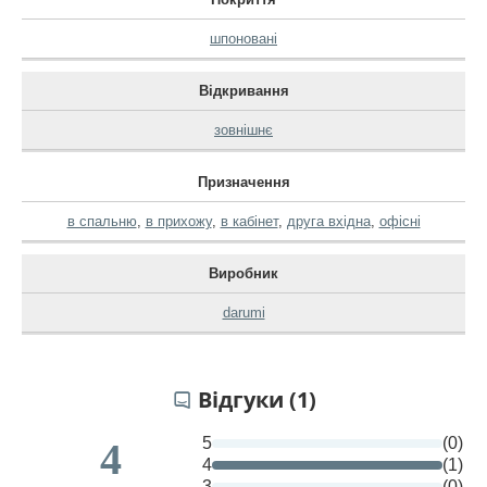
шпоновані
Відкривання
зовнішнє
Призначення
в спальню
,
в прихожу
,
в кабінет
,
друга вхідна
,
офісні
Виробник
darumi
Відгуки (1)
5
(0)
4
4
(1)
3
(0)