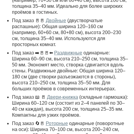
(например, 70+30 см или 80+40 см), высота 200 см,
толщина 35–40 мм. Идеально для более широких
проёмов в гостиных.
Под заказ 🚪🚪
Двойные
(двустворчатые
распашные): Общая ширина 120–160 см
(например, 60+60 см, 80+80 см), высота 200–230
см, толщина 35–40 мм. Используются для
просторных комнат.
Под заказ ➡️🚪🚪⬅️
Раздвижные
одинарные:
Ширина 60–90 см, высота 210–250 см, толщина 35–
50 мм. Экономят место, створка сдвигается вдоль
стены. Раздвижные двойные: Общая ширина 120–
180 см (две створки разъезжаются в стороны),
высота 210–250 см, толщина 35–50 мм. Для
больших проёмов в современных интерьерах.
Под заказ 📖 🚪
Двери-книжка
(складные гармошка):
Ширина 60–120 см (состоит из 2–4 панелей по 30–
40 см каждая), высота 200 см, толщина 25–35 мм.
Компактны для узких проёмов.
Под заказ 🔄🚪
Роторные
одинарные (поворотные
на оси): Ширина 70–100 см, высота 200–240 см,