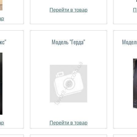
Перейти в товар
П
ар
кс"
Модель "Герда"
Модель
ар
Перейти в товар