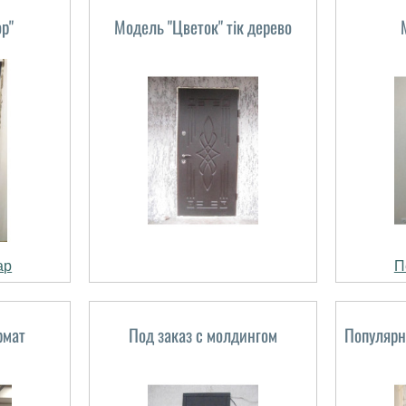
р"
Модель "Цветок" тік дерево
ар
П
рмат
Под заказ с молдингом
Популярн