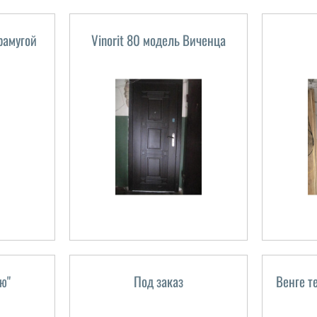
рамугой
Vinorit 80 модель Виченца
ю"
Под заказ
Венге т