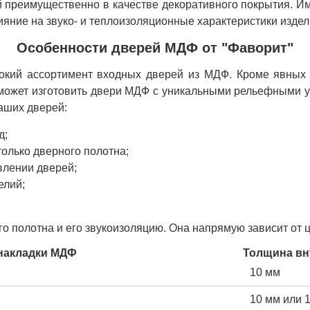
преимущественно в качестве декоративного покрытия. Ими
яние на звуко- и теплоизоляционные характеристики издел
Особенности дверей МДФ от "Фаворит"
кий ассортимент входных дверей из МДФ. Кроме явных п
может изготовить двери МДФ с уникальными рельефными уз
аших дверей:
д;
только дверного полотна;
влении дверей;
елий;
 полотна и его звукоизоляцию. Она напрямую зависит от ц
накладки МДФ
Толщина вн
10 мм
10 мм или 