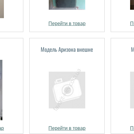
Перейти в товар
П
Модель Аризона внешне
М
ар
Перейти в товар
П