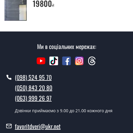
19800
₴
Ви робите установку вхідних дверей?
Так робимо. Монтаж вхідних дверей проводиться
згідно з чергою, у всі дні крім неділі.
Скільки коштує установка дверей
Спарта сіра?
Ми в соціальних мережах:
Вартість встановлення дверей Спарта сіра - від 1600
грн.
Як швидко можете встановити двері
(098) 524 95 70
Спарта сіра?
(050) 843 20 80
У той самий день протягом кількох годин, за умови
(063) 999 26 97
наявності їх на складі, чи наступного дня.
Чи можна на сьогодні викликати
Дзвінки приймаємо з 9.00 до 21.00 кожного дня
замірника?
favoritdveri@ukr.net
Так можна.