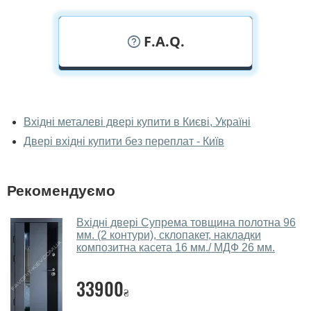
F.A.Q.
У вас можна подивитися двері вхідні
наживо?
Вхідні металеві двері купити в Києві, Україні
Двері вхідні купити без переплат - Київ
Так, можна подивитися двері вхідні у нашому
фірмовому салоні-магазині.
У вас великий магазин?
Рекомендуємо
Так, у нас великий вибір міжкімнатних та вхідних
Вхідні двері Супрема товщина полотна 96
дверей.
мм. (2 контури), склопакет, накладки
композитна касета 16 мм./ МДФ 26 мм.
Чи допомагаєте ви вибрати двері
вхідні?
33900
₴
Так. Ми консультуємо покупців
по телефону
, через