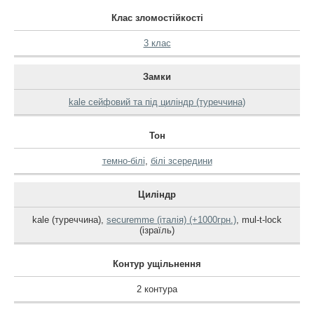
Клас зломостійкості
3 клас
Замки
kale сейфовий та під циліндр (туреччина)
Тон
темно-білі
,
білі зсередини
Циліндр
kale (туреччина)
,
securemme (італія) (+1000грн.)
,
mul-t-lock
(ізраїль)
Контур ущільнення
2 контура