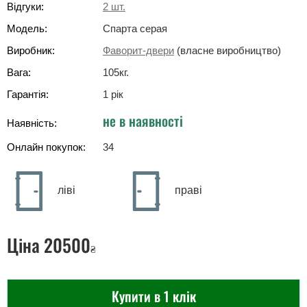
Відгуки:
2
шт.
Модель:
Спарта серая
Виробник:
Фаворит-двери
(власне виробництво)
Вага:
105
кг
.
Гарантія:
1 рік
не в наявності
Наявність:
Онлайн покупок:
34
ліві
праві
Ціна
20500
₴
Купити в 1 клік