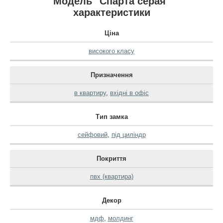
Модель "Спарта серая"
характеристики
Ціна
високого класу
Призначення
в квартиру
,
вхідні в офіс
Тип замка
сейфовий
,
під циліндр
Покриття
пвх (квартира)
Декор
мдф
,
молдинг