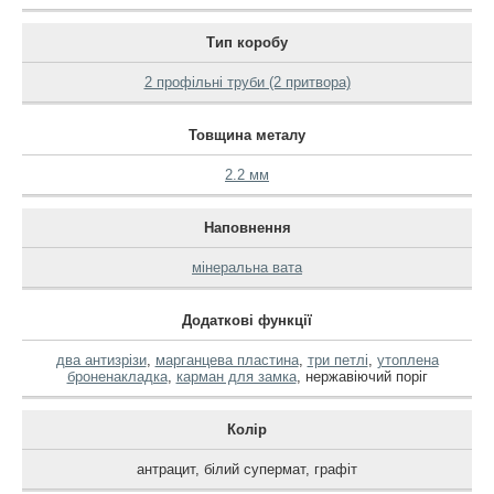
Тип коробу
2 профільні труби (2 притвора)
Товщина металу
2.2 мм
Наповнення
мінеральна вата
Додаткові функції
два антизрізи
,
марганцева пластина
,
три петлі
,
утоплена
броненакладка
,
карман для замка
,
нержавіючий поріг
Колір
антрацит
,
білий супермат
,
графіт