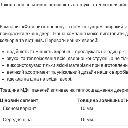
Також вони позитивно впливають на звуко- і теплоізоляційн
Компанія «Фаворит» пропонує своїм покупцям широкий асо
прикрасити вхідні двері. Наша компанія може виготовити д
кольорів та відтінків. Переваги наших дверей:
надійність та міцність виробів – прослужать не один рік;
звуко- та теплоізоляція всієї дверної конструкції, а не т
використовуємо тільки якісні матеріали при виготовленн
великий асортимент та унікальний дизайн наших виробів
адекватна ціна на вхідні двері.
Товщина МДФ панелей впливає на теплоощадження дверного 
Ціновий сегмент
Товщина зовнішньої 
Економ варіант
10 мм
Середня ціна
16 мм