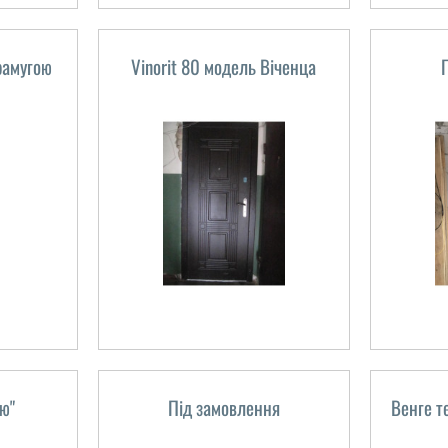
рамугою
Vinorit 80 модель Віченца
ю"
Під замовлення
Венге 