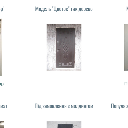
р"
Модель "Цветок" тик дерево
ар
П
рмат
Під замовлення з молдингом
Популяр