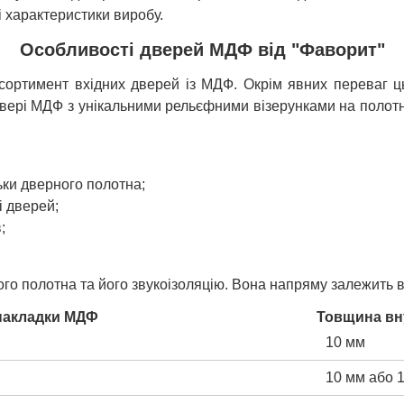
і характеристики виробу.
Особливості дверей МДФ від "Фаворит"
ртимент вхідних дверей із МДФ. Окрім явних переваг цьо
вері МДФ з унікальними рельєфними візерунками на полотні
ільки дверного полотна;
і дверей;
;
полотна та його звукоізоляцію. Вона напряму залежить ві
накладки МДФ
Товщина вн
10 мм
10 мм або 