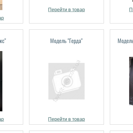
Перейти в товар
П
ар
кс"
Модель "Герда"
Модель
ар
Перейти в товар