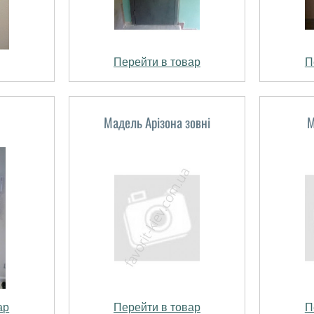
Перейти в товар
П
Мадель Арізона зовні
М
ар
Перейти в товар
П