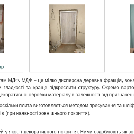
ар
ттям МДФ. МДФ – це мілко дисперсна деревна фракція, вон
м гладкості та краще підкреслити структуру. Окремо вар
екоративної обробки матеріалу в залежності від призначен
, оскільки плита виготовляється методом пресування та шлі
ів (при наявності зовнішнього покриття).
 у якості декоративного покриття. Ними оздоблюють як зов