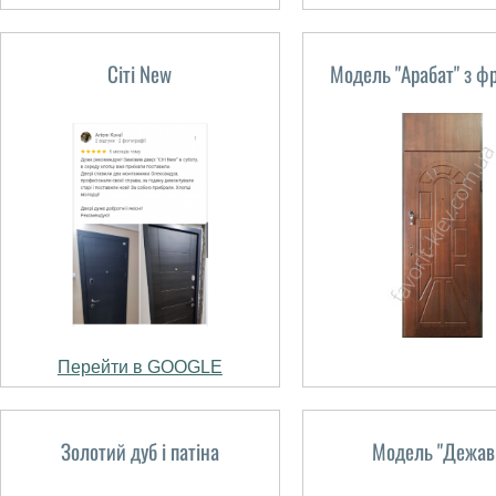
Сіті New
Модель "Арабат" з ф
Перейти в GOOGLE
Золотий дуб і патіна
Модель "Дежав