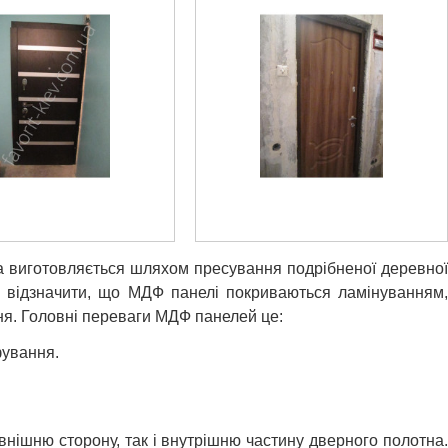
а виготовляється шляхом пресування подрібненої деревної
то відзначити, що МДФ панелі покриваються ламінуванням,
ня. Головні переваги МДФ панелей це:
фування.
нішню сторону, так і внутрішню частину дверного полотна.