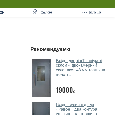
ОН
САЛОН
БІЛЬШЕ
Рекомендуємо
Вхідні двері «Тітаніум зі
склом», двокамерний
склопакет, 43 мм товщина
полотна
19000
₴
Вхідні вуличні двері
«Равон», два контура
ущільнення, товщина