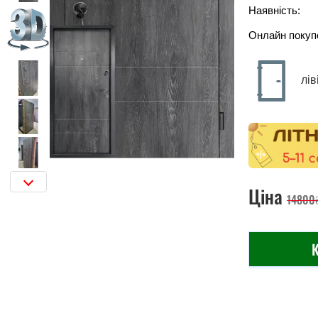
Наявність:
Онлайн покуп
лів
Ціна
14800
К