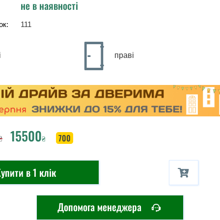
не в наявності
ок:
111
і
праві
15500
₴
700
₴
упити в 1 клік
Допомога менеджера