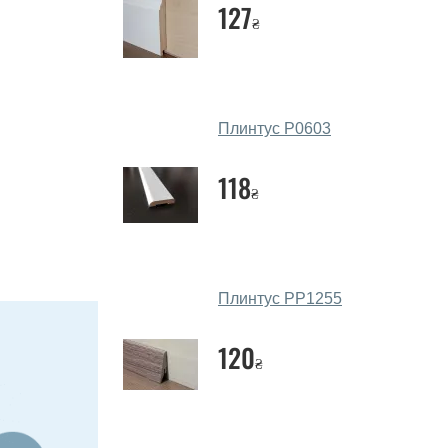
127
₴
Плинтус Р0603
118
₴
Плинтус РР1255
120
₴