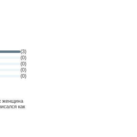
(3)
(0)
(0)
(0)
(0)
уж женщина
писался как