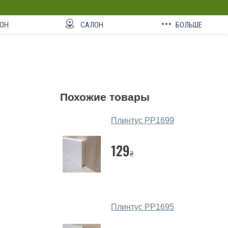
ОН
САЛОН
БОЛЬШЕ
Похожие товары
Плинтус РР1699
129
₴
Плинтус РР1695