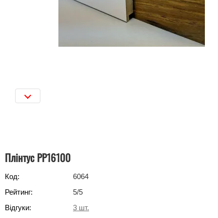
Плінтус РР16100
Код:
6064
Рейтинг:
5
/5
Відгуки:
3
шт.