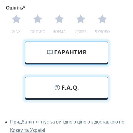
Оцініть*
ЖАХ
ПОГАНО
НОРМА
ДОБРЕ
ЧУДОВО
ГАРАНТИЯ
F.A.Q.
У вас можна подивитися плінтус
наживо?
Придбати плінтус за вигідною ціною з доставкою по
Києву та Україні
Так, можна подивитися плінтус у нашому фірмовому