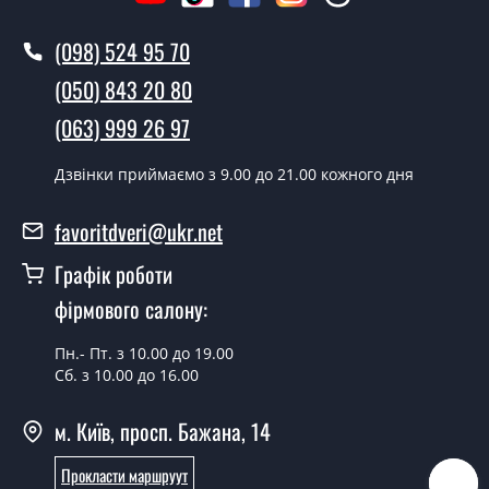
Як швидко можете встановити двері
Плінтус РР16100?
(098) 524 95 70
У той самий день протягом кількох годин, за умови
(050) 843 20 80
наявності їх на складі, чи наступного дня.
(063) 999 26 97
Чи можна на сьогодні викликати
замірника?
Дзвінки приймаємо з 9.00 до 21.00 кожного дня
Так можна.
favoritdveri@ukr.net
У вас є в наявності готові плінтус?
Графік роботи
Так, ми маємо великий асортимент готових плінтусів.
фірмового салону:
Яка вартість найдешевших плінтусів?
Пн.- Пт. з 10.00 до 19.00
Сб. з 10.00 до 16.00
Від 5200 грн.
Потрібні плінтус економ класу, що
м. Київ, просп. Бажана, 14
порадите?
Прокласти маршруут