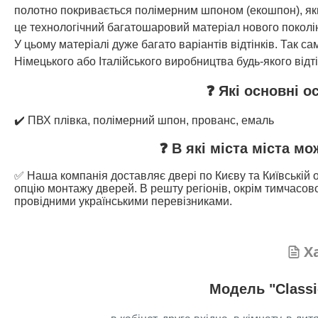
полотно покривається полімерним шпоном (екошпон), який
це технологічний багатошаровий матеріал нового поколін
У цьому матеріалі дуже багато варіантів відтінків. Так
Німецького або Італійського виробництва будь-якого відті
❓ Які основні о
✔️ ПВХ плівка, полімерний шпон, прованс, емаль
❓ В які міста міста м
✅ Наша компанія доставляє двері по Києву та Київській о
опцію монтажу дверей. В решту регіонів, окрім тимчасово
провідними українськими перевізниками.
Х
Модель "Classi