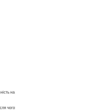
ність на
сля чого