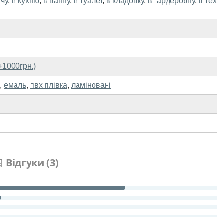
ячу
,
в кухню
,
в ванну
,
в туалет
,
в кладовку
,
в гардеробну
,
в тех
+1000грн.)
,
емаль
,
пвх плівка
,
ламіновані
Відгуки (3)