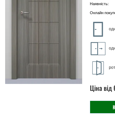
Наявність:
Онлайн покуп
од
од
рот
Ціна
від
К