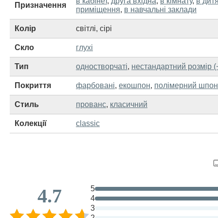
в кабінет
,
друга вхідна
,
в кімнату
,
в дит
Призначення
приміщення
,
в навчальні заклади
Колір
світлі
,
сірі
Скло
глухі
Тип
одностворчаті
,
нестандартний розмір (
Покриття
фарбовані
,
екошпон
,
полімерний шпон
Стиль
прованс
,
класичний
Колекції
classic
5
4.7
4
3
2