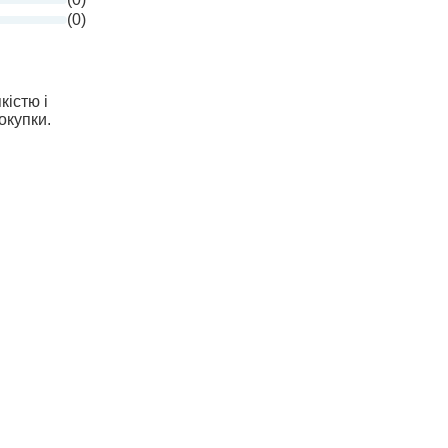
(0)
кістю і
окупки.