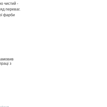
о чистий -
яд переваг.
ої фарби
 замовив
праці з