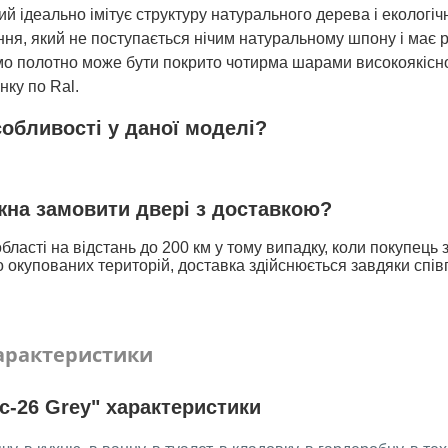
 ідеально імітує структуру натурального дерева і екологічн
ня, який не поступається нічим натуральному шпону і має р
 само полотно може бути покрито чотирма шарами високоякісн
нку по Ral.
собливості у даної моделі?
ожна замовити двері з доставкою?
бласті на відстань до 200 км у тому випадку, коли покупець
 окупованих територій, доставка здійснюється завдяки спів
арактеристики
c-26 Grey" характеристики