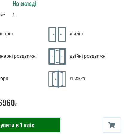
На складі
ок:
1
инарні
двійні
инарні роздвижні
двійні роздвижні
орні
книжка
 6960
₴
упити в 1 клік