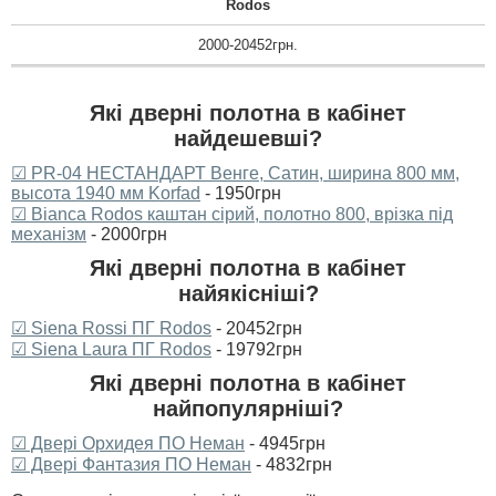
Rodos
2000-20452грн.
Які дверні полотна в кабінет
найдешевші?
☑ PR-04 НЕСТАНДАРТ Венге, Сатин, ширина 800 мм,
высота 1940 мм Korfad
- 1950грн
☑ Bianca Rodos каштан сірий, полотно 800, врізка під
механізм
- 2000грн
Які дверні полотна в кабінет
найякісніші?
☑ Siena Rossi ПГ Rodos
- 20452грн
☑ Siena Laura ПГ Rodos
- 19792грн
Які дверні полотна в кабінет
найпопулярніші?
☑ Двері Орхидея ПО Неман
- 4945грн
☑ Двері Фантазия ПО Неман
- 4832грн