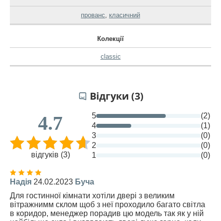
прованс
,
класичний
Колекції
classic
Відгуки (3)
5
(2)
4.7
4
(1)
3
(0)
2
(0)
відгуків (3)
1
(0)
Надія
24.02.2023
Буча
Для гостинної кімнати хотіли двері з великим
вітражнимм склом щоб з неї проходило багато світла
в коридор, менеджер порадив цю модель так як у ній