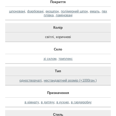
Покриття
шпоновані
,
фарбовані
,
екошпон
,
полімерний шпон
,
емаль
,
пвх
плівка
,
ламіновані
Колір
світлі
,
коричневі
Скло
зі склом
,
триплекс
Тип
одностворчаті
,
нестандартний розмір (+1000грн.)
Призначення
в кімнату
,
в дитячу
,
в кухню
,
в гардеробну
Стиль