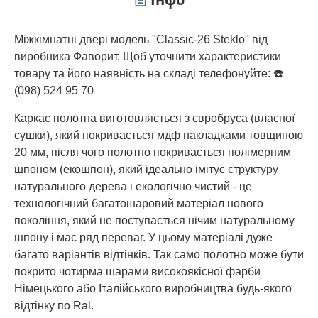
Міжкімнатні двері модель "Classic-26 Steklo" від
виробника Фаворит. Щоб уточнити характеристики
товару та його наявність на складі телефонуйте: ☎️
(098) 524 95 70
Каркас полотна виготовляється з євробруса (власної
сушки), який покривається мдф накладками товщиною
20 мм, після чого полотно покривається полімерним
шпоном (екошпон), який ідеально імітує структуру
натурального дерева і екологічно чистий - це
технологічний багатошаровий матеріал нового
покоління, який не поступається нічим натуральному
шпону і має ряд переваг. У цьому матеріалі дуже
багато варіантів відтінків. Так само полотно може бути
покрито чотирма шарами високоякісної фарби
Німецького або Італійського виробництва будь-якого
відтінку по Ral.