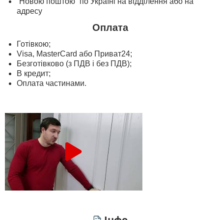
“Новою поштою” по Україні на відділення або на
адресу
Оплата
Готівкою;
Visa, MasterСard або Приват24;
Безготівково (з ПДВ і без ПДВ);
В кредит;
Оплата частинами.
Інфо