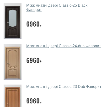
Так, у нас великий вибір міжкімнатних та вхідних
Міжкімнатні двері Classic-25 Black
дверей.
Фаворит
Чи допомагаєте ви вибрати
6960
міжкімнатні двері фаворит?
₴
Так. Ми консультуємо покупців
по телефону
, через
месенджери, онлайн-чат або безпосередньо в нашому
салоні-магазині.
Міжкімнатні двері Classic-24-dub Фаворит
Які основні особливості та переваги
ваших міжкімнатних дверей?
6960
₴
Каркас полотна міжкімнатних дверей виготовляється з
євробрусу (власного сушіння), що покривається МДФ
накладками товщиною 20 мм. Завдяки такій товщині
МДФ, вся конструкція виходить дуже міцною та
Міжкімнатні двері Classic-23 Dub Фаворит
надійною.
6960
Які міжкімнатні двері фаворит
₴
порадите?