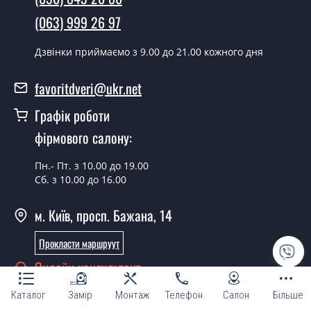
Так робимо. Монтаж міжкімнатних дверей ТМ Фаворит
(063) 999 26 97
проводиться згідно з чергою, у всі дні крім неділі.
Скільки коштує встановлення дверей
Дзвінки приймаємо з 9.00 до 21.00 кожного дня
Classic-26 Steklo?
favoritdveri@ukr.net
Вартість встановлення дверей Classic-26 Steklo - от
1800 грн.
Графік роботи
Можна на сьогодні викликати
фірмового салону:
замірника?
Пн.- Пт. з 10.00 до 19.00
Так можна.
Сб. з 10.00 до 16.00
У вас є в наявності готові міжкімнатні
м. Київ, просп. Бажана, 14
двері фаворит?
Прокласти маршруут
Так, ми маємо великий асортимент готових
міжкімнатних дверей ТМ Фаворит.
Онлайн консультант
Ви робите нестандартні міжкімнатні
Каталог
Замір
Монтаж
Телефон
Салон
Більше
двері?