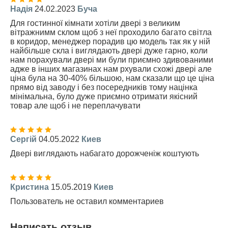
Надія
24.02.2023
Буча
Для гостинної кімнати хотіли двері з великим
вітражнимм склом щоб з неї проходило багато світла
в коридор, менеджер порадив цю модель так як у ній
найбільше скла і виглядають двері дуже гарно, коли
нам порахували двері ми були приємно здивованими
адже в інших магазинах нам рхували схожі двері але
ціна була на 30-40% більшою, нам сказали що це ціна
прямо від заводу і без посередників тому націнка
мінімальна, було дуже приємно отримати якісний
товар але щоб і не переплачувати
Сергій
04.05.2022
Киев
Двері виглядають набагато дорожченіж коштують
Кристина
15.05.2019
Киев
Пользователь не оставил комментариев
Написать отзыв