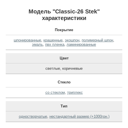
Модель "Classic-26 Stek"
характеристики
Покрытие
шпонированные
,
крашенные
,
экошпон
,
полимерный шпон
,
эмаль
,
пвх пленка
,
ламинированные
Цвет
светлые
,
коричневые
Стекло
со стеклом
,
триплекс
Тип
одностворчатые
,
нестандартный размер (+1000грн.)