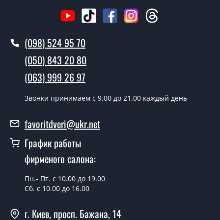
Сколько стоит вызвать замерщика?
Вызов замерщика-консультанта стоит 500 грн.
(098) 524 95 70
Вы производите установку
межкомнатных дверей ТМ Фаворит?
(050) 843 20 80
Да производим. Монтаж межкомнатных дверей ТМ
(063) 999 26 97
Фаворит производится согласно очереди, во все дни
кроме воскресенья.
Звонки принимаем c 9.00 до 21.00 каждый день
Сколько стоит установка дверей
favoritdveri@ukr.net
Classic-26 Steklo?
График работы
Стоимость установки дверей Classic-26 Steklo - от
фирменого салона:
1800 грн.
Можно на сегодня вызвать
Пн.- Пт. с 10.00 до 19.00
замерщика?
Сб. с 10.00 до 16.00
Да можно.
г. Киев, просп. Бажана, 14