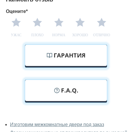
Оцените*
УЖАС
ПЛОХО
НОРМА
ХОРОШО
ОТЛИЧНО
ГАРАНТИЯ
F.A.Q.
У вас можно посмотреть
межкомнатные двери фаворит
Изготовим межкомнатные двери под заказ
вживую?