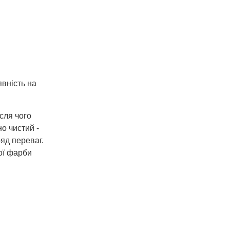
явність на
сля чого
о чистий -
яд переваг.
ої фарби