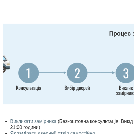
Процес 
Викликати замірника
(Безкоштовна консультація. Виїзд п
21:00 години)
Як заміряти дверний отвір самостійно