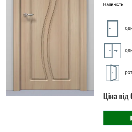
Наявність:
од
од
рот
Ціна
від
К