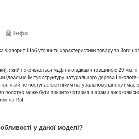
Інфо
ка Фаворит. Щоб уточнити характеристики товару та його на
шки), який покривається мдф накладками товщиною 20 мм, пі
 ідеально імітує структуру натурального дерева і екологічн
ня, який не поступається нічим натуральному шпону і має р
 само полотно може бути покрито чотирма шарами високоякісн
нку по Ral.
собливості у даної моделі?