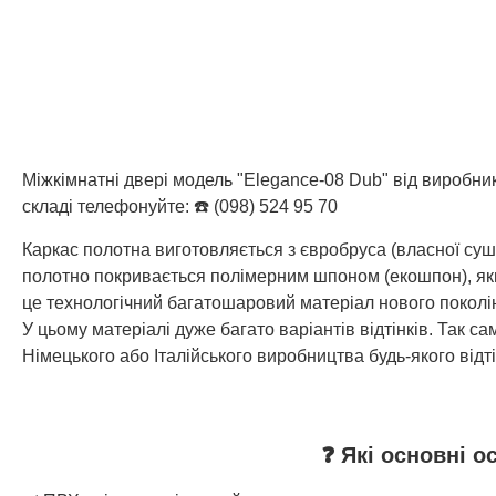
Міжкімнатні двері модель "Elegance-08 Dub" від виробни
складі телефонуйте: ☎️ (098) 524 95 70
Каркас полотна виготовляється з євробруса (власної су
полотно покривається полімерним шпоном (екошпон), який
це технологічний багатошаровий матеріал нового поколін
У цьому матеріалі дуже багато варіантів відтінків. Так
Німецького або Італійського виробництва будь-якого відті
❓ Які основні о