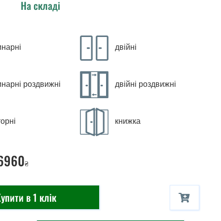
На складі
инарні
двійні
инарні роздвижні
двійні роздвижні
орні
книжка
 6960
₴
упити в 1 клік