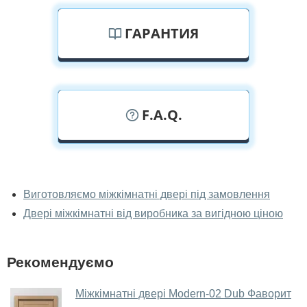
ГАРАНТИЯ
F.A.Q.
У вас можна подивитися міжкімнатні
двері фаворит наживо?
Виготовляємо міжкімнатні двері під замовлення
Двері міжкімнатні від виробника за вигідною ціною
Так, можна подивитися міжкімнатні двері фаворит у
нашому фірмовому салоні-магазині.
У вас великий магазин?
Рекомендуємо
Так, у нас великий вибір міжкімнатних та вхідних
Міжкімнатні двері Modern-02 Dub Фаворит
дверей.