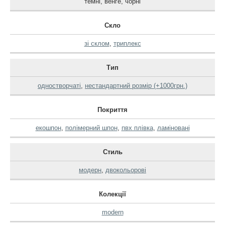
темні
,
венге
,
чорні
Скло
зі склом
,
триплекс
Тип
одностворчаті
,
нестандартний розмір (+1000грн.)
Покриття
екошпон
,
полімерний шпон
,
пвх плівка
,
ламіновані
Стиль
модерн
,
двокольорові
Колекції
modern