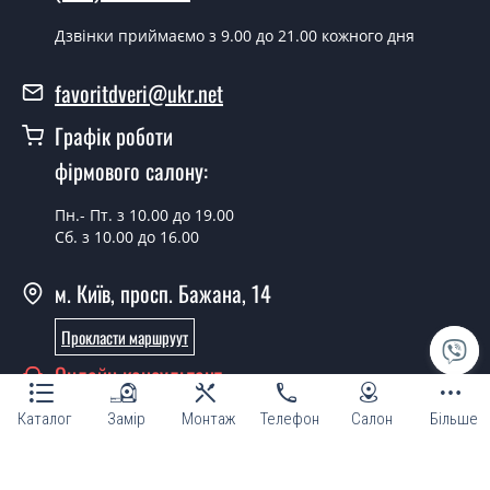
Скільки коштує встановлення дверей
Дзвінки приймаємо з 9.00 до 21.00 кожного дня
Modern-05 Dark?
favoritdveri@ukr.net
Вартість встановлення дверей Modern-05 Dark - от
1800 грн.
Графік роботи
Можна на сьогодні викликати
фірмового салону:
замірника?
Пн.- Пт. з 10.00 до 19.00
Так можна.
Сб. з 10.00 до 16.00
У вас є в наявності готові міжкімнатні
м. Київ, просп. Бажана, 14
двері фаворит?
Прокласти маршруут
Так, ми маємо великий асортимент готових
міжкімнатних дверей ТМ Фаворит.
Онлайн консультант
Ви робите нестандартні міжкімнатні
Каталог
Замір
Монтаж
Телефон
Салон
Більше
двері?
Так, ми можемо виготовити міжкімнатні двері