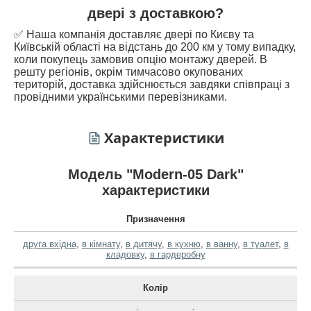
двері з доставкою?
✅ Наша компанія доставляє двері по Києву та
Київській області на відстань до 200 км у тому випадку,
коли покупець замовив опцію монтажу дверей. В
решту регіонів, окрім тимчасово окупованих
територій, доставка здійснюється завдяки співпраці з
провідними українськими перевізниками.
Характеристики
Модель "Modern-05 Dark"
характеристики
Призначення
друга вхідна
,
в кімнату
,
в дитячу
,
в кухню
,
в ванну
,
в туалет
,
в
кладовку
,
в гардеробну
Колір