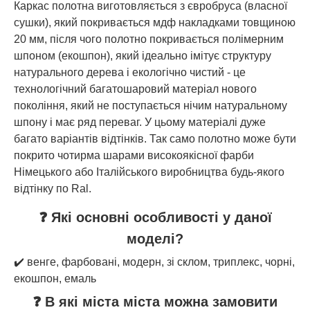
Каркас полотна виготовляється з євробруса (власної
сушки), який покривається мдф накладками товщиною
20 мм, після чого полотно покривається полімерним
шпоном (екошпон), який ідеально імітує структуру
натурального дерева і екологічно чистий - це
технологічний багатошаровий матеріал нового
покоління, який не поступається нічим натуральному
шпону і має ряд переваг. У цьому матеріалі дуже
багато варіантів відтінків. Так само полотно може бути
покрито чотирма шарами високоякісної фарби
Німецького або Італійського виробництва будь-якого
відтінку по Ral.
❓ Які основні особливості у даної
моделі?
✔️ венге, фарбовані, модерн, зі склом, триплекс, чорні,
екошпон, емаль
❓ В які міста міста можна замовити