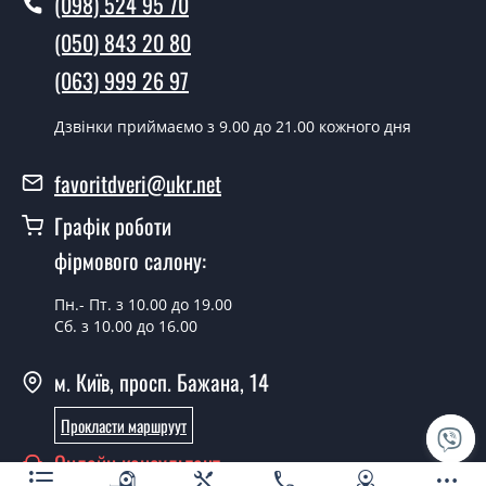
(098) 524 95 70
дверей ТМ Фаворит?
(050) 843 20 80
Так робимо. Монтаж міжкімнатних дверей ТМ Фаворит
(063) 999 26 97
проводиться згідно з чергою, у всі дні крім неділі.
Скільки коштує встановлення дверей
Дзвінки приймаємо з 9.00 до 21.00 кожного дня
Modern-17 Dark?
favoritdveri@ukr.net
Вартість встановлення дверей Modern-17 Dark - от
1800 грн.
Графік роботи
Можна на сьогодні викликати
фірмового салону:
замірника?
Пн.- Пт. з 10.00 до 19.00
Так можна.
Сб. з 10.00 до 16.00
У вас є в наявності готові міжкімнатні
м. Київ, просп. Бажана, 14
двері фаворит?
Прокласти маршруут
Так, ми маємо великий асортимент готових
міжкімнатних дверей ТМ Фаворит.
Онлайн консультант