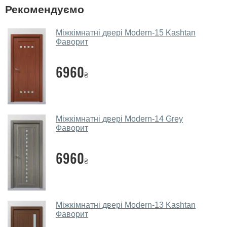
У вас великий магазин?
Рекомендуємо
Так, у нас великий вибір міжкімнатних та вхідних
Міжкімнатні двері Modern-15 Kashtan
дверей.
Фаворит
Чи допомагаєте ви вибрати
6960
міжкімнатні двері фаворит?
₴
Так. Ми консультуємо покупців
по телефону
, через
месенджери, онлайн-чат або безпосередньо в нашому
салоні-магазині.
Міжкімнатні двері Modern-14 Grey
Фаворит
Які основні особливості та переваги
ваших міжкімнатних дверей?
6960
₴
Каркас полотна міжкімнатних дверей виготовляється з
євробрусу (власного сушіння), що покривається МДФ
накладками товщиною 20 мм. Завдяки такій товщині
МДФ, вся конструкція виходить дуже міцною та
Міжкімнатні двері Modern-13 Kashtan
надійною.
Фаворит