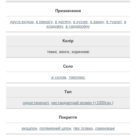
Призначення
друга вхідна
,
в кімнату
,
в дитячу
,
в кухню
,
в ванну
,
в туалет
,
в
кладовку
,
в гардеробну
Колір
темні
,
венге
,
коричневі
Скло
зі склом
,
триплекс
Тип
одностворчаті
,
нестандартний розмір (+1000грн.)
Покриття
екошпон
,
полімерний шпон
,
пвх плівка
,
ламіновані