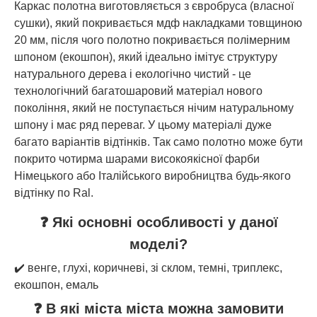
Каркас полотна виготовляється з євробруса (власної
сушки), який покривається мдф накладками товщиною
20 мм, після чого полотно покривається полімерним
шпоном (екошпон), який ідеально імітує структуру
натурального дерева і екологічно чистий - це
технологічний багатошаровий матеріал нового
покоління, який не поступається нічим натуральному
шпону і має ряд переваг. У цьому матеріалі дуже
багато варіантів відтінків. Так само полотно може бути
покрито чотирма шарами високоякісної фарби
Німецького або Італійського виробництва будь-якого
відтінку по Ral.
❓ Які основні особливості у даної
моделі?
✔️ венге, глухі, коричневі, зі склом, темні, триплекс,
екошпон, емаль
❓ В які міста міста можна замовити