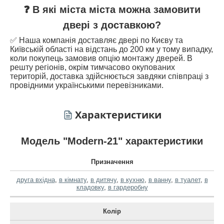
❓ В які міста міста можна замовити
двері з доставкою?
✅ Наша компанія доставляє двері по Києву та
Київській області на відстань до 200 км у тому випадку,
коли покупець замовив опцію монтажу дверей. В
решту регіонів, окрім тимчасово окупованих
територій, доставка здійснюється завдяки співпраці з
провідними українськими перевізниками.
Характеристики
Модель "Modern-21" характеристики
Призначення
друга вхідна
,
в кімнату
,
в дитячу
,
в кухню
,
в ванну
,
в туалет
,
в
кладовку
,
в гардеробну
Колір