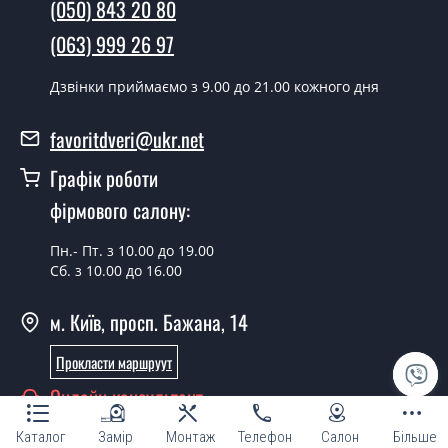
(050) 843 20 80
Так робимо. Монтаж міжкімнатних дверей ТМ Фаворит
(063) 999 26 97
проводиться згідно з чергою, у всі дні крім неділі.
Скільки коштує встановлення дверей
Дзвінки приймаємо з 9.00 до 21.00 кожного дня
Modern-21?
favoritdveri@ukr.net
Вартість встановлення дверей Modern-21 - от 1800
грн.
Графік роботи
Можна на сьогодні викликати
фірмового салону:
замірника?
Пн.- Пт. з 10.00 до 19.00
Так можна.
Сб. з 10.00 до 16.00
У вас є в наявності готові міжкімнатні
м. Київ, просп. Бажана, 14
двері фаворит?
Прокласти маршруут
Так, ми маємо великий асортимент готових
міжкімнатних дверей ТМ Фаворит.
Онлайн консультант
Ви робите нестандартні міжкімнатні
Каталог
Замір
Монтаж
Телефон
Салон
Більше