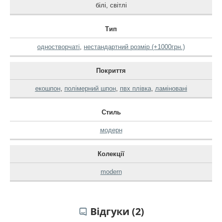
білі
,
світлі
Тип
одностворчаті
,
нестандартний розмір (+1000грн.)
Покриття
екошпон
,
полімерний шпон
,
пвх плівка
,
ламіновані
Стиль
модерн
Колекції
modern
Відгуки (2)