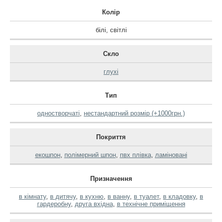
Колір
білі
,
світлі
Скло
глухі
Тип
одностворчаті
,
нестандартний розмір (+1000грн.)
Покриття
екошпон
,
полімерний шпон
,
пвх плівка
,
ламіновані
Призначення
в кімнату
,
в дитячу
,
в кухню
,
в ванну
,
в туалет
,
в кладовку
,
в
гардеробну
,
друга вхідна
,
в технічне приміщення