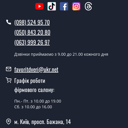
Виклик замірника-консультанта коштує 500 грн.
Ви робите установку міжкімнатних
(098) 524 95 70
дверей ТМ Фаворит?
(050) 843 20 80
Так робимо. Монтаж міжкімнатних дверей ТМ Фаворит
(063) 999 26 97
проводиться згідно з чергою, у всі дні крім неділі.
Скільки коштує встановлення дверей
Дзвінки приймаємо з 9.00 до 21.00 кожного дня
Modern-30 White?
favoritdveri@ukr.net
Вартість встановлення дверей Modern-30 White - от
1800 грн.
Графік роботи
Можна на сьогодні викликати
фірмового салону:
замірника?
Пн.- Пт. з 10.00 до 19.00
Так можна.
Сб. з 10.00 до 16.00
У вас є в наявності готові міжкімнатні
м. Київ, просп. Бажана, 14
двері фаворит?