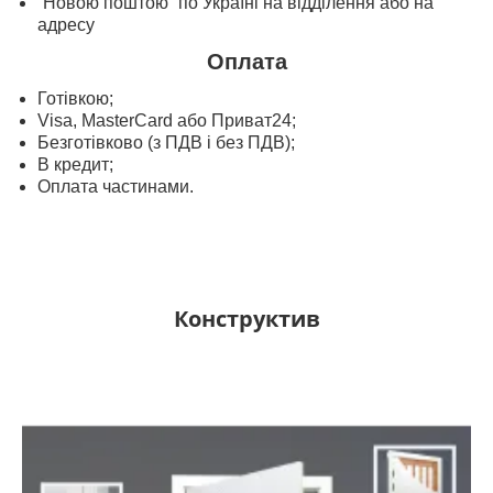
“Новою поштою” по Україні на відділення або на
адресу
Оплата
Готівкою;
Visa, MasterСard або Приват24;
Безготівково (з ПДВ і без ПДВ);
В кредит;
Оплата частинами.
Конструктив