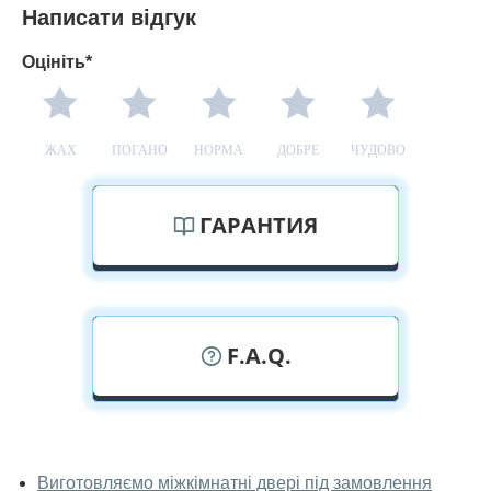
Написати відгук
Оцініть*
ЖАХ
ПОГАНО
НОРМА
ДОБРЕ
ЧУДОВО
ГАРАНТИЯ
F.A.Q.
У вас можна подивитися міжкімнатні
двері фаворит наживо?
Виготовляємо міжкімнатні двері під замовлення