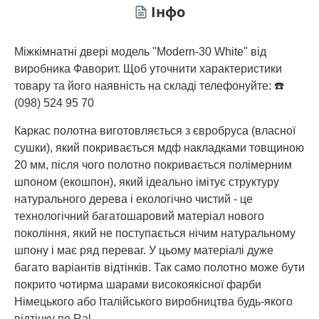
Інфо
Міжкімнатні двері модель "Modern-30 White" від
виробника Фаворит. Щоб уточнити характеристики
товару та його наявність на складі телефонуйте: ☎️
(098) 524 95 70
Каркас полотна виготовляється з євробруса (власної
сушки), який покривається мдф накладками товщиною
20 мм, після чого полотно покривається полімерним
шпоном (екошпон), який ідеально імітує структуру
натурального дерева і екологічно чистий - це
технологічний багатошаровий матеріал нового
покоління, який не поступається нічим натуральному
шпону і має ряд переваг. У цьому матеріалі дуже
багато варіантів відтінків. Так само полотно може бути
покрито чотирма шарами високоякісної фарби
Німецького або Італійського виробництва будь-якого
відтінку по Ral.