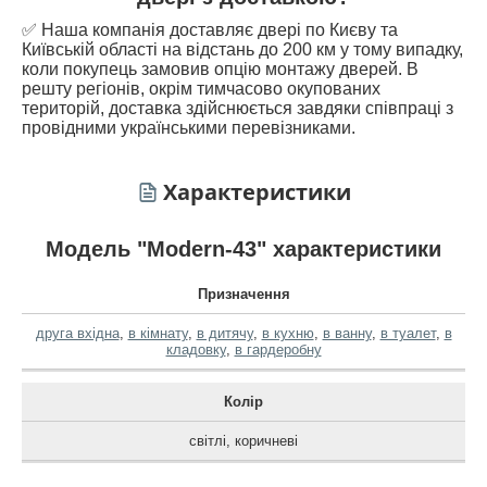
✅ Наша компанія доставляє двері по Києву та
Київській області на відстань до 200 км у тому випадку,
коли покупець замовив опцію монтажу дверей. В
решту регіонів, окрім тимчасово окупованих
територій, доставка здійснюється завдяки співпраці з
провідними українськими перевізниками.
Характеристики
Модель "Modern-43" характеристики
Призначення
друга вхідна
,
в кімнату
,
в дитячу
,
в кухню
,
в ванну
,
в туалет
,
в
кладовку
,
в гардеробну
Колір
світлі
,
коричневі