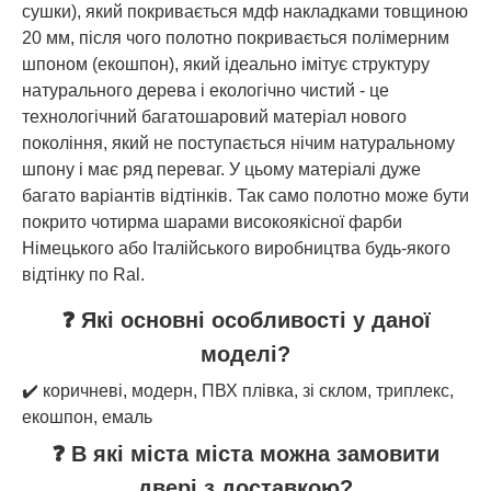
сушки), який покривається мдф накладками товщиною
20 мм, після чого полотно покривається полімерним
шпоном (екошпон), який ідеально імітує структуру
натурального дерева і екологічно чистий - це
технологічний багатошаровий матеріал нового
покоління, який не поступається нічим натуральному
шпону і має ряд переваг. У цьому матеріалі дуже
багато варіантів відтінків. Так само полотно може бути
покрито чотирма шарами високоякісної фарби
Німецького або Італійського виробництва будь-якого
відтінку по Ral.
❓ Які основні особливості у даної
моделі?
✔️ коричневі, модерн, ПВХ плівка, зі склом, триплекс,
екошпон, емаль
❓ В які міста міста можна замовити
двері з доставкою?