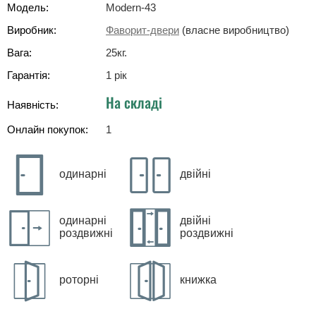
Модель:
Modern-43
Виробник:
Фаворит-двери
(власне виробництво)
Вага:
25
кг
.
Гарантія:
1 рік
На складі
Наявність:
Онлайн покупок:
1
одинарні
двійні
одинарні
двійні
роздвижні
роздвижні
роторні
книжка