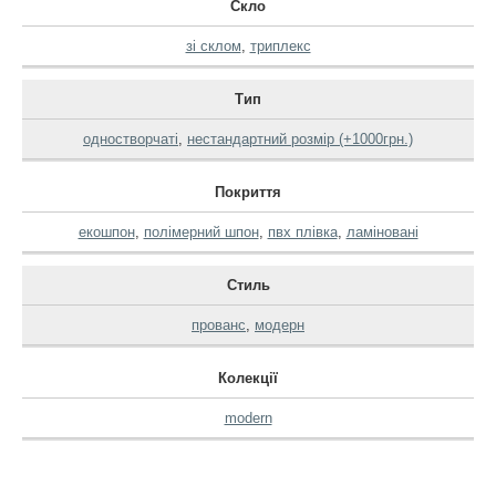
Скло
зі склом
,
триплекс
Тип
одностворчаті
,
нестандартний розмір (+1000грн.)
Покриття
екошпон
,
полімерний шпон
,
пвх плівка
,
ламіновані
Стиль
прованс
,
модерн
Колекції
modern