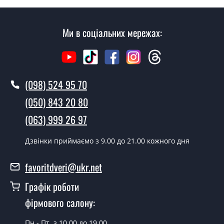
консультації Ви можете оформити заявку, не
відвідуючи наш офіс.
Ми в соціальних мережах:
Скільки коштує викликати замірника?
Виклик замірника-консультанта коштує 500 грн.
Ви робите установку міжкімнатних
(098) 524 95 70
дверей ТМ Фаворит?
(050) 843 20 80
Так робимо. Монтаж міжкімнатних дверей ТМ Фаворит
(063) 999 26 97
проводиться згідно з чергою, у всі дні крім неділі.
Скільки коштує встановлення дверей
Дзвінки приймаємо з 9.00 до 21.00 кожного дня
Techno-08?
favoritdveri@ukr.net
Вартість встановлення дверей Techno-08 - от 1800
грн.
Графік роботи
Можна на сьогодні викликати
фірмового салону:
замірника?
Пн.- Пт. з 10.00 до 19.00