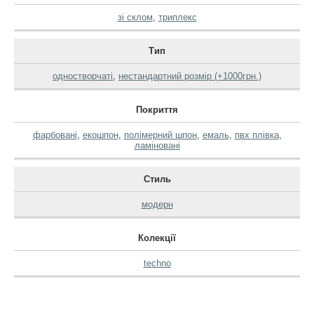
зі склом
,
триплекс
Тип
одностворчаті
,
нестандартний розмір (+1000грн.)
Покриття
фарбовані
,
екошпон
,
полімерний шпон
,
емаль
,
пвх плівка
,
ламіновані
Стиль
модерн
Колекції
techno