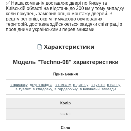
✅ Наша компанія доставляє двері по Києву та
Київській області на відстань до 200 км у тому випадку,
коли покупець замовив опцію монтажу дверей. В
решту регіонів, окрім тимчасово окупованих
територій, доставка здійснюється завдяки співпраці з
провідними українськими перевізниками.
Характеристики
Модель "Techno-08" характеристики
Призначення
в прихожу
,
друга вхідна
,
в кімнату
,
в дитячу
,
в кухню
,
в ванну
,
в туалет
,
в кладовку
,
в гардеробну
,
в навчальні заклади
Колір
світлі
Скло