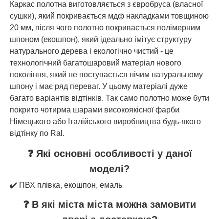
Каркас полотна виготовляється з євробруса (власної
сушки), який покривається мдф накладками товщиною
20 мм, після чого полотно покривається полімерним
шпоном (екошпон), який ідеально імітує структуру
натурального дерева і екологічно чистий - це
технологічний багатошаровий матеріал нового
покоління, який не поступається нічим натуральному
шпону і має ряд переваг. У цьому матеріалі дуже
багато варіантів відтінків. Так само полотно може бути
покрито чотирма шарами високоякісної фарби
Німецького або Італійського виробництва будь-якого
відтінку по Ral.
❓ Які основні особливості у даної
моделі?
✔️ ПВХ плівка, екошпон, емаль
❓ В які міста міста можна замовити