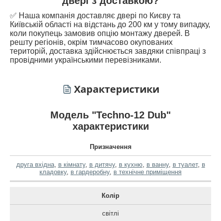
двері з доставкою?
✅ Наша компанія доставляє двері по Києву та
Київській області на відстань до 200 км у тому випадку,
коли покупець замовив опцію монтажу дверей. В
решту регіонів, окрім тимчасово окупованих
територій, доставка здійснюється завдяки співпраці з
провідними українськими перевізниками.
Характеристики
Модель "Techno-12 Dub"
характеристики
Призначення
друга вхідна
,
в кімнату
,
в дитячу
,
в кухню
,
в ванну
,
в туалет
,
в
кладовку
,
в гардеробну
,
в технічне приміщення
Колір
світлі