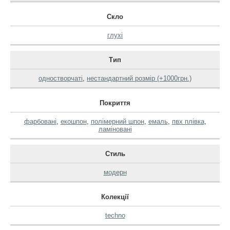
Скло
глухі
Тип
одностворчаті
,
нестандартний розмір (+1000грн.)
Покриття
фарбовані
,
екошпон
,
полімерний шпон
,
емаль
,
пвх плівка
,
ламіновані
Стиль
модерн
Колекції
techno