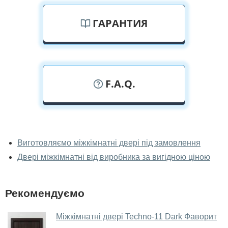
ГАРАНТИЯ
F.A.Q.
У вас можна подивитися міжкімнатні
двері фаворит наживо?
Виготовляємо міжкімнатні двері під замовлення
Двері міжкімнатні від виробника за вигідною ціною
Так, можна подивитися міжкімнатні двері фаворит у
нашому фірмовому салоні-магазині.
У вас великий магазин?
Рекомендуємо
Так, у нас великий вибір міжкімнатних та вхідних
Міжкімнатні двері Techno-11 Dark Фаворит
дверей.