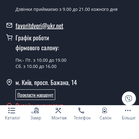
Скільки коштує встановлення дверей
Дзвінки приймаємо з 9.00 до 21.00 кожного дня
Techno-12 Dub?
favoritdveri@ukr.net
Вартість встановлення дверей Techno-12 Dub - от
1800 грн.
Графік роботи
Можна на сьогодні викликати
фірмового салону:
замірника?
Пн.- Пт. з 10.00 до 19.00
Так можна.
Сб. з 10.00 до 16.00
У вас є в наявності готові міжкімнатні
м. Київ, просп. Бажана, 14
двері фаворит?
Прокласти маршруут
Так, ми маємо великий асортимент готових
міжкімнатних дверей ТМ Фаворит.
Онлайн консультант
Ви робите нестандартні міжкімнатні
Каталог
Замір
Монтаж
Телефон
Салон
Більше
двері?
Так, ми можемо виготовити міжкімнатні двері