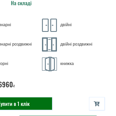
На складі
инарні
двійні
инарні роздвижні
двійні роздвижні
орні
книжка
 6960
₴
упити в 1 клік