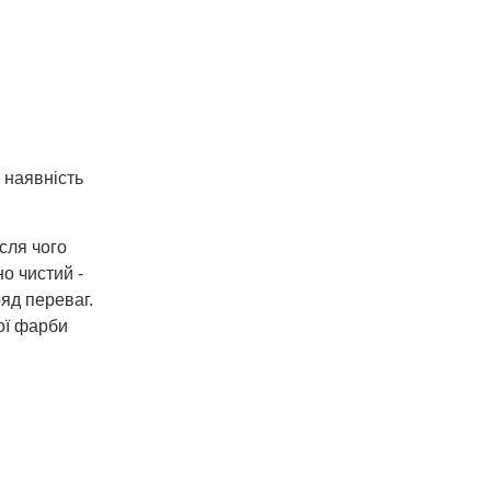
 наявність
сля чого
о чистий -
яд переваг.
ої фарби