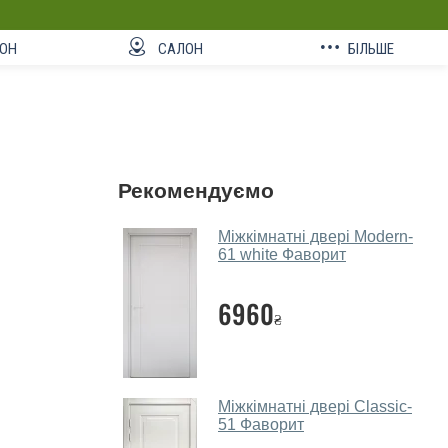
ОН
САЛОН
БІЛЬШЕ
Рекомендуємо
Міжкімнатні двері Modern-
61 white Фаворит
6960
₴
Міжкімнатні двері Classic-
51 Фаворит