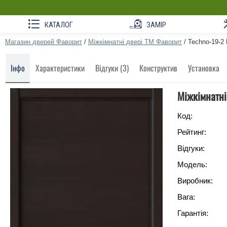
КАТАЛОГ
ЗАМІР
Магазин дверей Фаворит
/
Міжкімнатні двері ТМ Фаворит
/
Techno-19-2 
Інфо
Характеристики
Відгуки (3)
Конструктив
Установка
Міжкімнатні
Код:
Рейтинг:
Відгуки:
Модель:
Виробник:
Вага:
Гарантія: