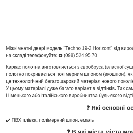
Міжкімнатні двері модель "Techno 19-2 Horizont" від вир
на складі телефонуйте: ☎️ (098) 524 95 70
Каркас полотна виготовляється з євробруса (власної су
полотно покривається полімерним шпоном (екошпон), який
це технологічний багатошаровий матеріал нового поколін
У цьому матеріалі дуже багато варіантів відтінків. Так
Німецького або Італійського виробництва будь-якого відті
❓ Які основні о
✔️ ПВХ плівка, полімерний шпон, емаль
❓ В які міста міста м