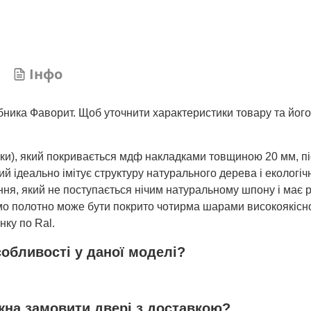
Інфо
обника Фаворит. Щоб уточнити характеристики товару та його
шки), який покривається мдф накладками товщиною 20 мм, пі
 ідеально імітує структуру натурального дерева і екологічн
ня, який не поступається нічим натуральному шпону і має р
 само полотно може бути покрито чотирма шарами високоякісн
нку по Ral.
собливості у даної моделі?
ожна замовити двері з доставкою?