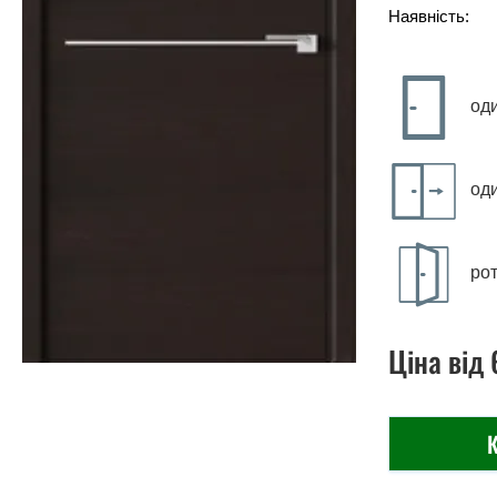
Наявність:
од
од
рот
Ціна
від
К