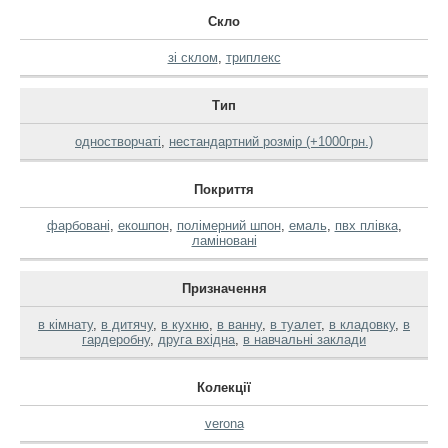
Скло
зі склом
,
триплекс
Тип
одностворчаті
,
нестандартний розмір (+1000грн.)
Покриття
фарбовані
,
екошпон
,
полімерний шпон
,
емаль
,
пвх плівка
,
ламіновані
Призначення
в кімнату
,
в дитячу
,
в кухню
,
в ванну
,
в туалет
,
в кладовку
,
в
гардеробну
,
друга вхідна
,
в навчальні заклади
Колекції
verona