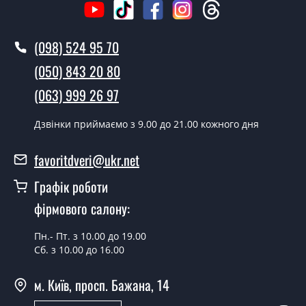
Виклик замірника-консультанта коштує 500 грн.
Ви робите установку міжкімнатних
(098) 524 95 70
дверей ТМ Фаворит?
(050) 843 20 80
Так робимо. Монтаж міжкімнатних дверей ТМ Фаворит
(063) 999 26 97
проводиться згідно з чергою, у всі дні крім неділі.
Скільки коштує встановлення дверей
Дзвінки приймаємо з 9.00 до 21.00 кожного дня
Verona-01 Black?
favoritdveri@ukr.net
Вартість встановлення дверей Verona-01 Black - от
1800 грн.
Графік роботи
Можна на сьогодні викликати
фірмового салону:
замірника?
Пн.- Пт. з 10.00 до 19.00
Так можна.
Сб. з 10.00 до 16.00
У вас є в наявності готові міжкімнатні
м. Київ, просп. Бажана, 14
двері фаворит?