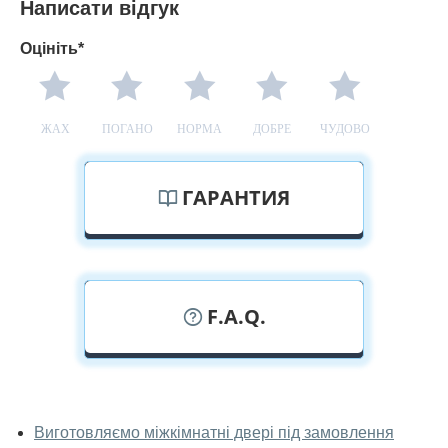
Написати відгук
Оцініть*
ЖАХ
ПОГАНО
НОРМА
ДОБРЕ
ЧУДОВО
ГАРАНТИЯ
F.A.Q.
У вас можна подивитися міжкімнатні
двері фаворит наживо?
Виготовляємо міжкімнатні двері під замовлення