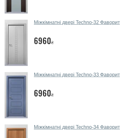
Так. Ми консультуємо покупців
по телефону
, через
месенджери, онлайн-чат або безпосередньо в нашому
салоні-магазині.
Міжкімнатні двері Techno-32 Фаворит
Які основні особливості та переваги
ваших міжкімнатних дверей?
6960
₴
Каркас полотна міжкімнатних дверей виготовляється з
євробрусу (власного сушіння), що покривається МДФ
накладками товщиною 20 мм. Завдяки такій товщині
МДФ, вся конструкція виходить дуже міцною та
Міжкімнатні двері Techno-33 Фаворит
надійною.
6960
Які міжкімнатні двері фаворит
₴
порадите?
Наші рекомендації залежать від необхідних
параметрів, бюджету та інших факторів. Підбір
міжкімнатних дверей ТМ Фаворит проводиться
Міжкімнатні двері Techno-34 Фаворит
індивідуально для кожного відвідувача.