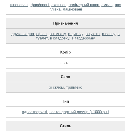
шпоновані
,
фарбовані
,
екошпон
,
полімерний шпон
,
емаль
,
пвх
плівка
,
ламіновані
Призначення
друга вхідна
,
офісні
,
в кімнату
,
в дитячу
,
в кухню
,
в ванну
,
в
туалет
,
в кладовку
,
в гардеробну
Колір
світлі
Скло
зі склом
,
триплекс
Тип
одностворчаті
,
нестандартний розмір (+1000грн.)
Стиль