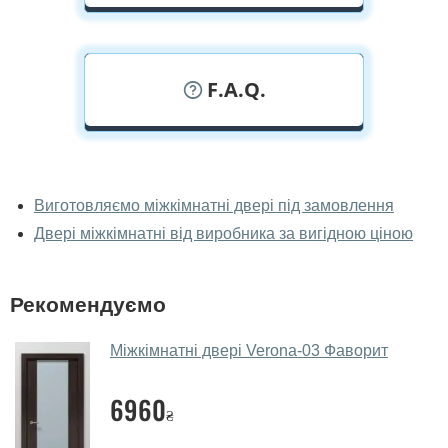
F.A.Q.
У вас можна подивитися міжкімнатні
двері фаворит наживо?
Виготовляємо міжкімнатні двері під замовлення
Двері міжкімнатні від виробника за вигідною ціною
Так, можна подивитися міжкімнатні двері фаворит у
нашому фірмовому салоні-магазині.
У вас великий магазин?
Рекомендуємо
Так, у нас великий вибір міжкімнатних та вхідних
Міжкімнатні двері Verona-03 Фаворит
дверей.
Чи допомагаєте ви вибрати
6960
₴
міжкімнатні двері фаворит?