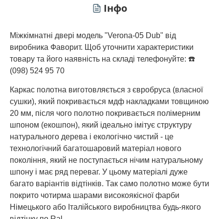
Інфо
Міжкімнатні двері модель "Verona-05 Dub" від
виробника Фаворит. Щоб уточнити характеристики
товару та його наявність на складі телефонуйте: ☎️
(098) 524 95 70
Каркас полотна виготовляється з євробруса (власної
сушки), який покривається мдф накладками товщиною
20 мм, після чого полотно покривається полімерним
шпоном (екошпон), який ідеально імітує структуру
натурального дерева і екологічно чистий - це
технологічний багатошаровий матеріал нового
покоління, який не поступається нічим натуральному
шпону і має ряд переваг. У цьому матеріалі дуже
багато варіантів відтінків. Так само полотно може бути
покрито чотирма шарами високоякісної фарби
Німецького або Італійського виробництва будь-якого
відтінку по Ral.