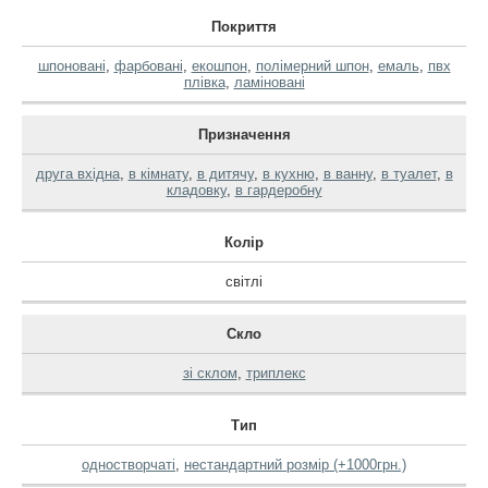
Покриття
шпоновані
,
фарбовані
,
екошпон
,
полімерний шпон
,
емаль
,
пвх
плівка
,
ламіновані
Призначення
друга вхідна
,
в кімнату
,
в дитячу
,
в кухню
,
в ванну
,
в туалет
,
в
кладовку
,
в гардеробну
Колір
світлі
Скло
зі склом
,
триплекс
Тип
одностворчаті
,
нестандартний розмір (+1000грн.)