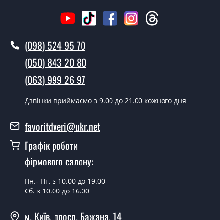
Виклик замірника-консультанта коштує 500 грн.
Ви робите установку міжкімнатних
(098) 524 95 70
дверей ТМ Фаворит?
(050) 843 20 80
Так робимо. Монтаж міжкімнатних дверей ТМ Фаворит
(063) 999 26 97
проводиться згідно з чергою, у всі дні крім неділі.
Скільки коштує встановлення дверей
Дзвінки приймаємо з 9.00 до 21.00 кожного дня
Verona-05 Dub?
favoritdveri@ukr.net
Вартість встановлення дверей Verona-05 Dub - от
1800 грн.
Графік роботи
Можна на сьогодні викликати
фірмового салону:
замірника?
Пн.- Пт. з 10.00 до 19.00
Так можна.
Сб. з 10.00 до 16.00
У вас є в наявності готові міжкімнатні
м. Київ, просп. Бажана, 14
двері фаворит?