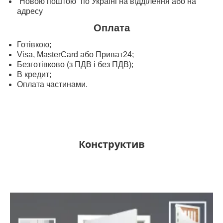
“Новою поштою” по Україні на відділення або на
адресу
Оплата
Готівкою;
Visa, MasterСard або Приват24;
Безготівково (з ПДВ і без ПДВ);
В кредит;
Оплата частинами.
Конструктив