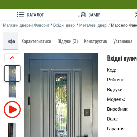
КАТАЛОГ
ЗАМІР
Магазин дверей Фаворит
/
Вхідні двері
/
Металеві двері
/
Марсело Фане
Інфо
Характеристики
Відгуки (3)
Конструктив
Установка
Вхідні вули
Код:
Рейтинг:
Відгуки:
Модель:
Виробник:
Вага:
Гарантія: