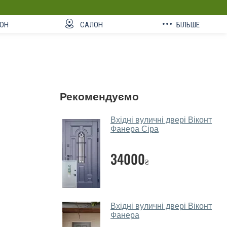
ОН
САЛОН
БІЛЬШЕ
Рекомендуємо
Вхідні вуличні двері Віконт
Фанера Сіра
34000
₴
Вхідні вуличні двері Віконт
Фанера