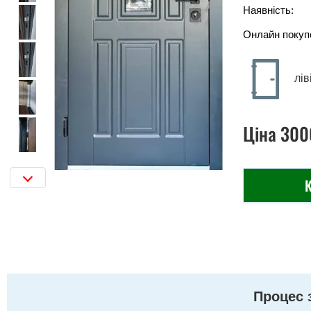
Наявність:
Онлайн покуп
лів
Ціна
300
К
Процес 