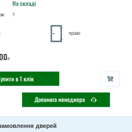
На складі
ок:
7
і
праві
00
₴
упити в 1 клік
Допомога менеджера
замовлення дверей