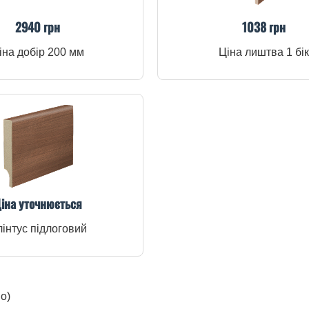
2940 грн
1038 грн
іна добір 200 мм
Ціна лиштва 1 бік
іна уточнюється
інтус підлоговий
о)