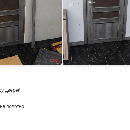
іру дверей
рне полотно