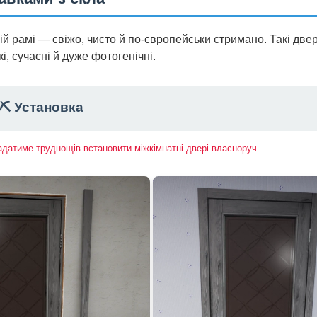
ій рамі — свіжо, чисто й по-європейськи стримано. Такі двер
і, сучасні й дуже фотогенічні.
⛏️ Установка
ладатиме труднощів встановити міжкімнатні двері власноруч.