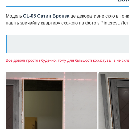
Модель
CL-05 Сатин Бронза
це декоративне скло в тонк
навіть звичайну квартиру схожою на фото з Pinterest. Легк
Все доволі просто і буденно, тому для більшості користувачів не ск