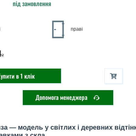
під замовлення
і
праві
4
₴
упити в 1 клік
Допомога менеджера
за — модель у світлих і деревних відтінк
авками з скла